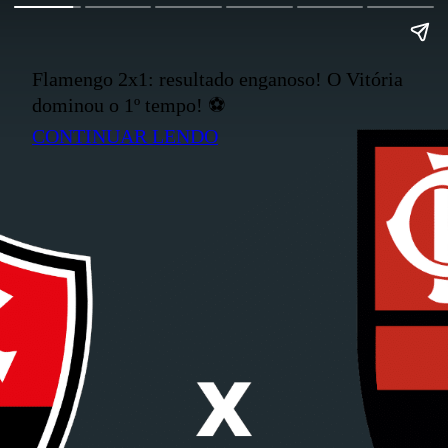
Flamengo 2x1: resultado enganoso! O Vitória
dominou o 1º tempo! ⚽
CONTINUAR LENDO