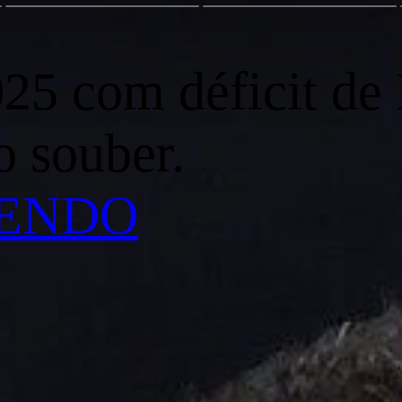
025 com déficit de
o souber.
LENDO