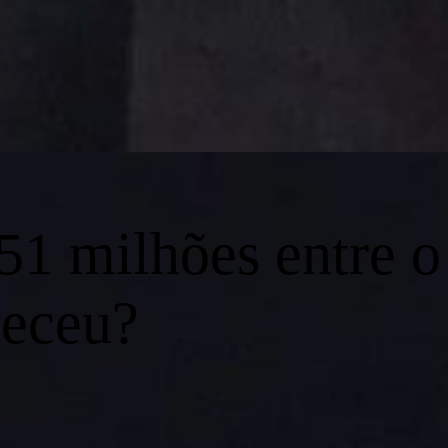
51 milhões entre o
teceu?