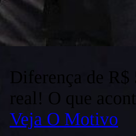
Diferença de R$ 
real! O que acon
Veja O Motivo