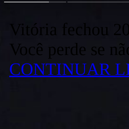
Vitória fechou 2
Você perde se nã
CONTINUAR 