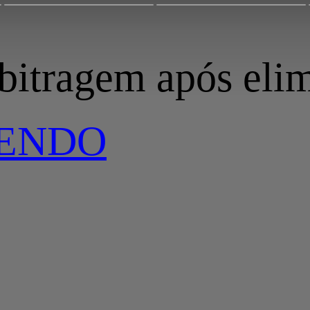
rbitragem após eli
LENDO