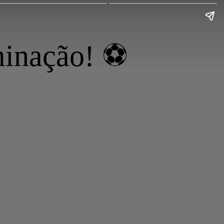
minação! ⚽️