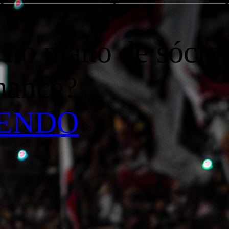
no plano de sócio 
chance?
LENDO