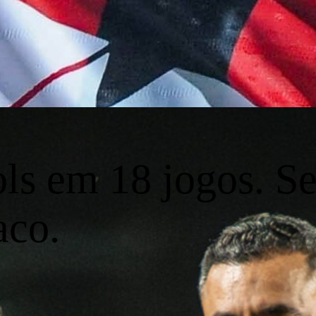
ls em 18 jogos. Se
aco.