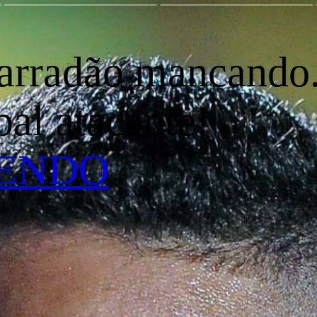
arradão mancando.
pal atacante!
LENDO