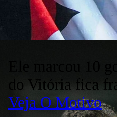
Ele marcou 10 go
do Vitória fica fr
Veja O Motivo