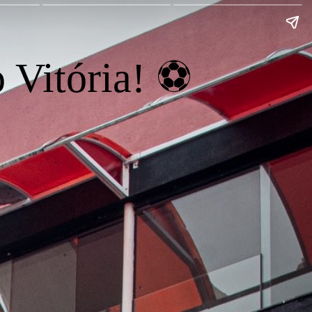
 Vitória! ⚽️