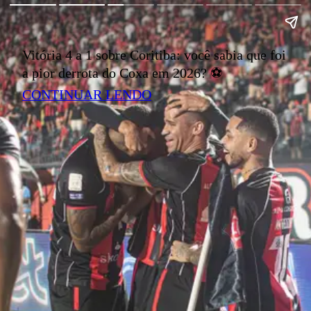
Vitória 4 a 1 sobre Coritiba: você sabia que foi
a pior derrota do Coxa em 2026? ⚽
CONTINUAR LENDO