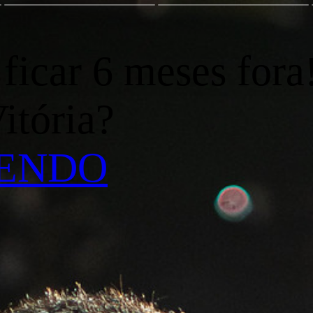
icar 6 meses fora!
Vitória?
LENDO