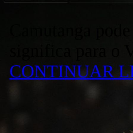
Camutanga pode f
significa para o 
CONTINUAR 