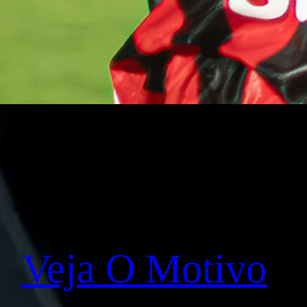
Fratura na articu
Você sabia?
Veja O Motivo