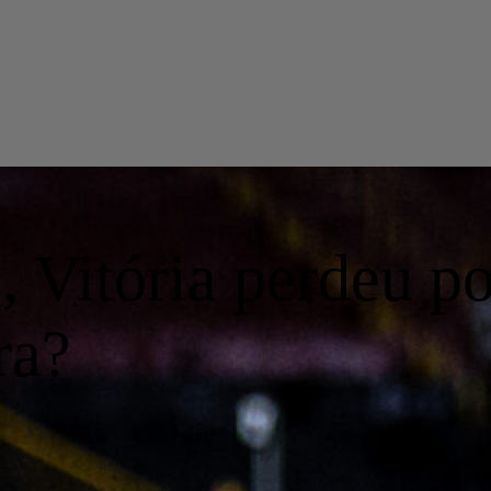
 Vitória perdeu po
ra?