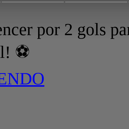
encer por 2 gols par
l! ⚽
LENDO