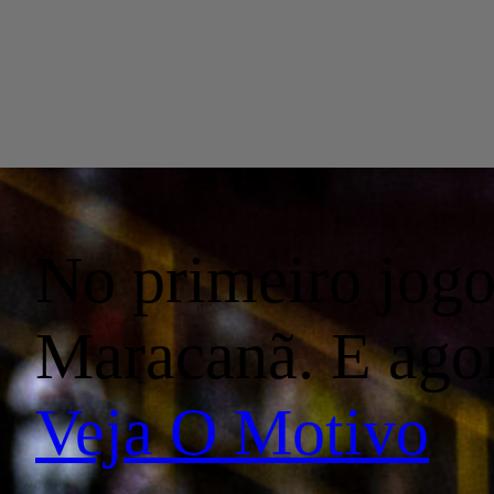
No primeiro jogo,
Maracanã. E ago
Veja O Motivo