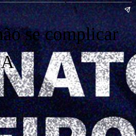
não se complicar
DA