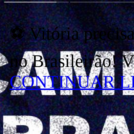
⚽ Vitória precis
no Brasileirão
CONTINUAR 