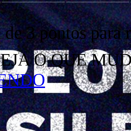
a de 3 pontos para 
! VEJA O QUE MU
LENDO