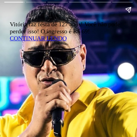
Vitória faz festa de 127 anos! Você não pode
perder isso! O ingresso é R$ 69!
CONTINUAR LENDO