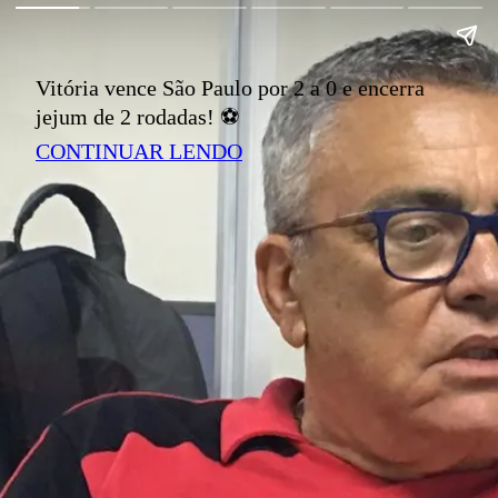
Vitória vence São Paulo por 2 a 0 e encerra
jejum de 2 rodadas! ⚽️
CONTINUAR LENDO