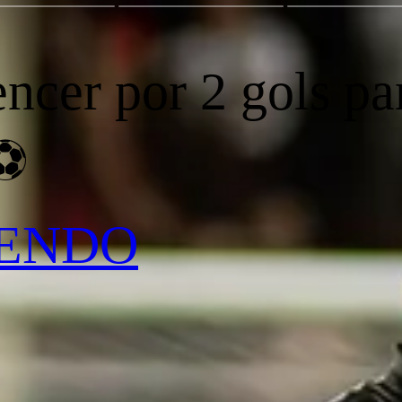
encer por 2 gols p
⚽️
LENDO