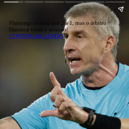
Flamengo venceu por 2 a 1, mas o árbitro
Daronco virou o assunto!
CONTINUAR LENDO