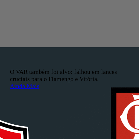
O VAR também foi alvo: falhou em lances
cruciais para o Flamengo e Vitória.
Ainda Mais