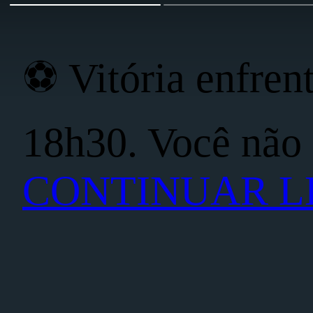
⚽ Vitória enfre
18h30. Você não 
CONTINUAR 