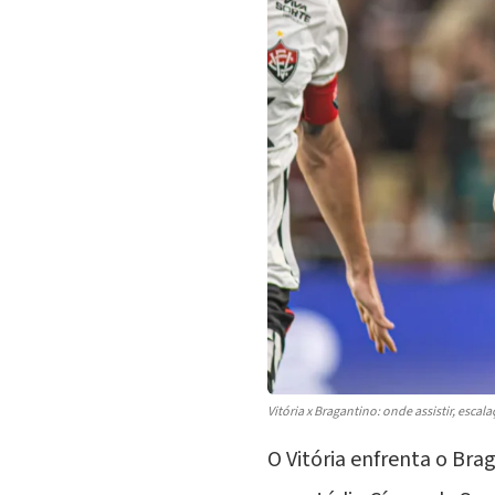
Vitória x Bragantino: onde assistir, escal
O
Vitória
enfrenta o Braga