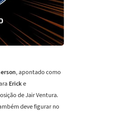
erson
, apontado como
para
Erick
e
posição de
Jair Ventura
.
também deve figurar no