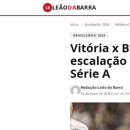
LEÃO
DA
BARRA
LB
Início
›
Brasileirão 2026
›
Vitória x
BRASILEIRÃO 2026
Vitória x 
escalação 
Série A
Redação Leão da Barra
11 de maio de 2026
4 min de lei