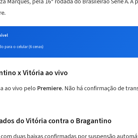
uza Marques, pela 16ª rodada do
Brasileirão Série A
. A
re.
ível
o para o celular (6 cenas)
tino x Vitória ao vivo
da ao vivo pelo
Premiere
. Não há confirmação de tran
dos do Vitória contra o Bragantino
o com duas baixas confirmadas por suspensão automát