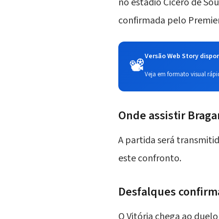
no estádio Cícero de So
confirmada pelo Premie
Versão Web Story dispon
📽️
Veja em formato visual rápid
Onde assistir Bragan
A partida será transmiti
este confronto.
Desfalques confirma
O Vitória chega ao duel