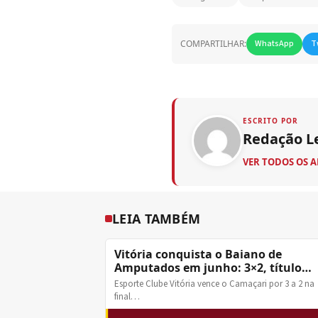
COMPARTILHAR:
WhatsApp
T
ESCRITO POR
Redação L
VER TODOS OS 
LEIA TAMBÉM
Vitória conquista o Baiano de
Amputados em junho: 3×2, título
inédito
Esporte Clube Vitória vence o Camaçari por 3 a 2 na
final…