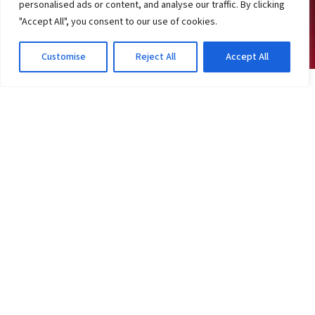
personalised ads or content, and analyse our traffic. By clicking
"Accept All", you consent to our use of cookies.
Customise
Reject All
Accept All
JOGOS DO VITÓRIA
Vitória antecipa salários; veja o motivo antes
do Athletico-PR
2d atrás
·
Em Jogos do Vitória