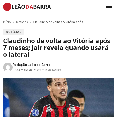
LEÃO
DA
BARRA
LB
Início
›
Notícias
›
Claudinho de volta ao Vitória após…
NOTÍCIAS
Claudinho de volta ao Vitória após
7 meses; Jair revela quando usará
o lateral
Redação Leão da Barra
07 de maio de 2026
9 min de leitura