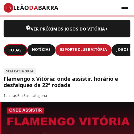
LASSO; VEJA A CAMISA ENTREGUE
LEÃO
DA
BARRA
LB
10h atrás
⚽
VER PRÓXIMOS JOGOS DO VITÓRIA
▼
NOTÍCIAS
ESPORTE CLUBE VITÓRIA
JOGOS D
TODAS
SEM CATEGORIA
Flamengo x Vitória: onde assistir, horário e
desfalques da 22ª rodada
1d atrás
·
Em Sem categoria