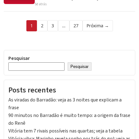
5d atrás
Paginação
1
2
3
…
27
Próxima →
de
posts
Pesquisar
Pesquisar
Posts recentes
As viradas do Barradão: veja as 3 noites que explicam a
frase
90 minutos no Barradão é muito tempo: a origem da frase
do Renê
Vitória tem 7 rivais possíveis nas quartas; veja a tabela
Vitória vibra: Marinho revela sonho por trás do gol; veja as