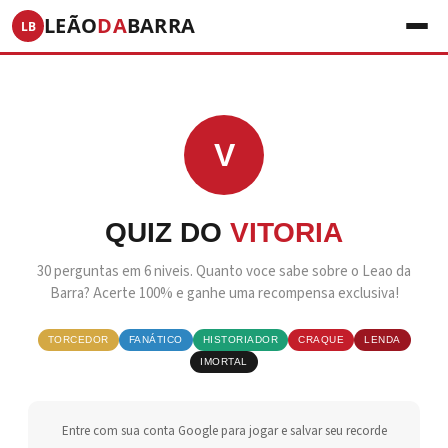
LEÃO
DA
BARRA
LB
V
QUIZ DO
VITORIA
30 perguntas em 6 niveis. Quanto voce sabe sobre o Leao da
Barra? Acerte 100% e ganhe uma recompensa exclusiva!
TORCEDOR
FANÁTICO
HISTORIADOR
CRAQUE
LENDA
IMORTAL
Entre com sua conta Google para jogar e salvar seu recorde