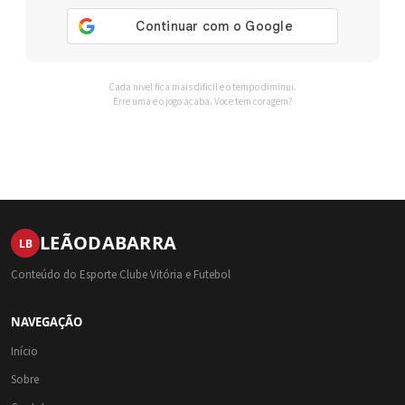
Cada nivel fica mais dificil e o tempo diminui.
Erre uma e o jogo acaba. Voce tem coragem?
LEÃO
DA
BARRA
LB
Conteúdo do Esporte Clube Vitória e Futebol
NAVEGAÇÃO
Início
Sobre