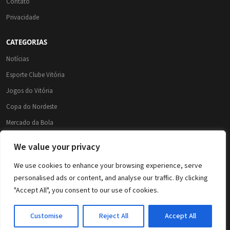
Contato
Privacidade
CATEGORIAS
Notícias
Esporte Clube Vitória
Jogos do Vitória
Copa do Nordeste
Mercado da Bola
Brasileirão 2026
We value your privacy
Brasileirão Série A
We use cookies to enhance your browsing experience, serve
Copa do Brasil
personalised ads or content, and analyse our traffic. By clicking
"Accept All", you consent to our use of cookies.
© 2026 Leão da Barra – Conteúdo do Esporte Clube Vitória e Futebol. Todos os
Customise
Reject All
Accept All
direitos reservados.
Conteúdo não oficial. Site feito por torcedores para torcedores.