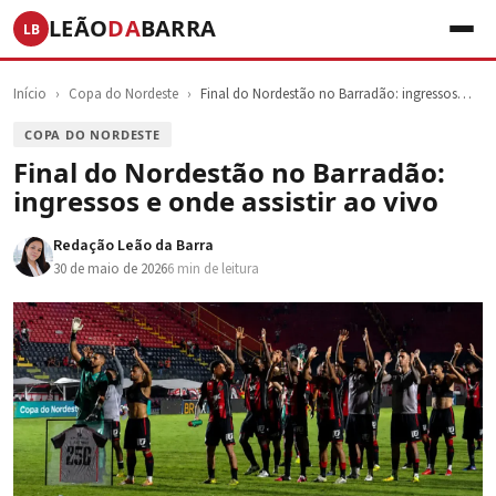
LEÃO
DA
BARRA
LB
Início
›
Copa do Nordeste
›
Final do Nordestão no Barradão: ingressos…
COPA DO NORDESTE
Final do Nordestão no Barradão:
ingressos e onde assistir ao vivo
Redação Leão da Barra
30 de maio de 2026
6 min de leitura