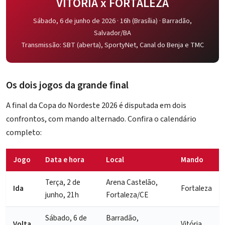
VITÓRIA x FORTALEZA
Sábado, 6 de junho de 2026 · 16h (Brasília) ·
Barradão
,
Salvador/BA
Transmissão: SBT (aberta), SportyNet, Canal do Benja e TMC
Os dois jogos da grande final
A final da Copa do Nordeste 2026 é disputada em dois
confrontos, com mando alternado. Confira o calendário
completo:
Jogo
Data e hora
Local
Mando
Terça, 2 de
Arena Castelão,
Ida
Fortaleza
junho, 21h
Fortaleza/CE
Sábado, 6 de
Barradão,
Volta
Vitória