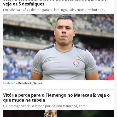
veja os 5 desfalques
Em coletiva após a derrota para o Flamengo, Jair Ventura revelou que…
6h atrás
·
Em
Brasileirão Série A
Vitória perde para o Flamengo no Maracanã; veja o
que muda na tabela
O Flamengo venceu o Vitória por 2 a 0 no Maracanã, com…