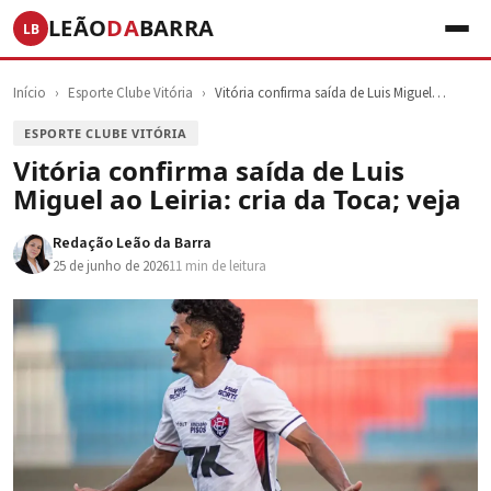
LEÃO
DA
BARRA
LB
Início
›
Esporte Clube Vitória
›
Vitória confirma saída de Luis Miguel…
ESPORTE CLUBE VITÓRIA
Vitória confirma saída de Luis
Miguel ao Leiria: cria da Toca; veja
Redação Leão da Barra
25 de junho de 2026
11 min de leitura