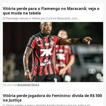
Vitória perde para o Flamengo no Maracanã; veja o
que muda na tabela
O Flamengo venceu o Vitória por 2 a 0 no Maracanã, com…
12h atrás
·
Em
Brasileirão Série A
Vitória perde jogadora do Feminino: dívida de R$ 500
na Justiça
O Vitória perdeu a meio-campista Kamila Santos Lima na Justiça do