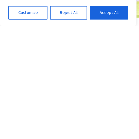
Customise
Reject All
Accept All
COPA DO BRASIL
Vitória x Athletico-PR: Ventura provoca rival;
veja o que disse
3d atrás
·
Em Copa do Brasil