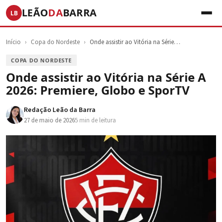
LEÃO
DA
BARRA
LB
Início
›
Copa do Nordeste
›
Onde assistir ao Vitória na Série…
COPA DO NORDESTE
Onde assistir ao Vitória na Série A
2026: Premiere, Globo e SporTV
Redação Leão da Barra
27 de maio de 2026
5 min de leitura