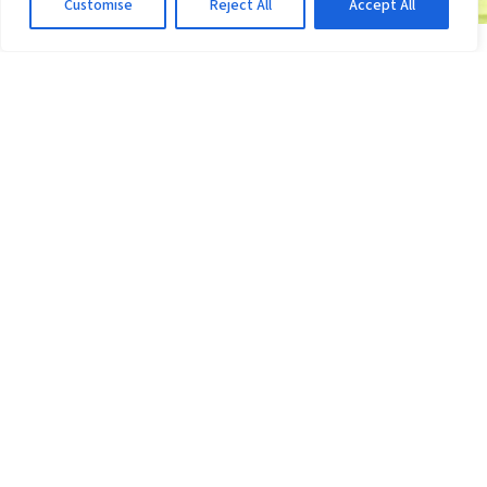
Customise
Reject All
Accept All
COPA DO BRASIL
Vitória x Athletico-PR: Ventura provoca rival;
veja o que disse
3d atrás
·
Em Copa do Brasil