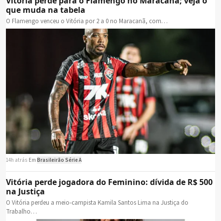
Vitória perde para o Flamengo no Maracanã; veja o
que muda na tabela
O Flamengo venceu o Vitória por 2 a 0 no Maracanã, com…
14h atrás
·
Em
Brasileirão Série A
Vitória perde jogadora do Feminino: dívida de R$ 500
na Justiça
O Vitória perdeu a meio-campista Kamila Santos Lima na Justiça do
Trabalho…