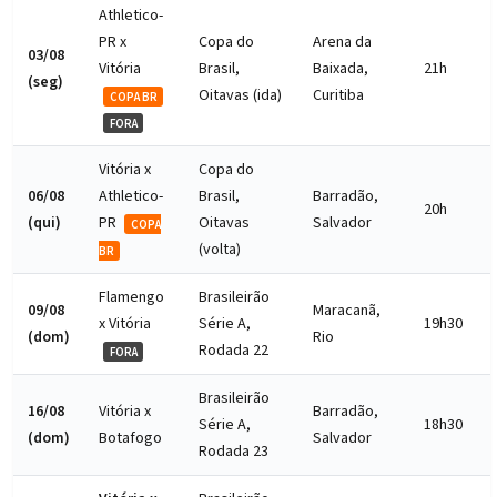
Athletico-
PR x
Copa do
Arena da
03/08
Vitória
Brasil,
Baixada,
21h
(seg)
Oitavas (ida)
Curitiba
COPA BR
FORA
Vitória x
Copa do
06/08
Athletico-
Brasil,
Barradão,
20h
(qui)
PR
Oitavas
Salvador
COPA
(volta)
BR
Flamengo
Brasileirão
09/08
Maracanã,
x Vitória
Série A,
19h30
(dom)
Rio
Rodada 22
FORA
Brasileirão
16/08
Vitória x
Barradão,
Série A,
18h30
(dom)
Botafogo
Salvador
Rodada 23