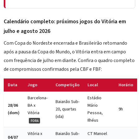
Calendário completo: próximos jogos do Vitória em
julho e agosto 2026
Com Copa do Nordeste encerrada e Brasileirão retomando
após a pausa da Copa do Mundo, o Vitória entra em campo
com frequência de julho em diante. Confira o quadro completo
de compromissos confirmados pela CBF e FBF:
Data
Jogo
Competição
Local
Horário
Barcelona-
Estádio
Baianão Sub-
28/06
BA x
Mário
20, quartas
9h
(dom)
Vitória
Pessoa,
(ida)
Ilhéus
FORA
Vitória x
Baianão Sub-
CT Manoel
04/07