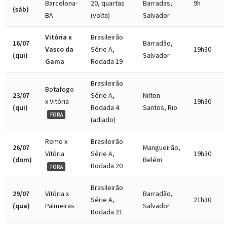
Barcelona-
20, quartas
Barradas,
9h
(sáb)
BA
(volta)
Salvador
Vitória x
Brasileirão
16/07
Barradão,
Vasco da
Série A,
19h30
(qui)
Salvador
Gama
Rodada 19
Brasileirão
Botafogo
23/07
Série A,
Nilton
x Vitória
19h30
(qui)
Rodada 4
Santos, Rio
FORA
(adiado)
Remo x
Brasileirão
26/07
Mangueirão,
Vitória
Série A,
19h30
(dom)
Belém
Rodada 20
FORA
Brasileirão
29/07
Vitória x
Barradão,
Série A,
21h30
(qua)
Palmeiras
Salvador
Rodada 21