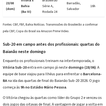
Vitória x
Brasileirão
23/08
Barradão,
Bahia
Série A,
16h
(dom)
Salvador
(Ba-Vi)
Rodada 24
Fontes: CBF, FBF, Bahia Notícias. Transmissões do Brasileirão a confirmar
pela CBF; Copa do Brasil via Amazon Prime Video.
Sub-20 em campo antes dos profissionais: quartas do
Baianão neste domingo
Enquanto os profissionais treinam na intertemporada, o
Vitória Sub-20
entra em campo já neste
domingo (28/06)
. A
equipe de base viajou para Ilhéus para enfrentar o
Barcelona-
BA
na ida das quartas de final do Baianão Sub-20 2026. O jogo
começa às
9h no Estádio Mário Pessoa
.
O Vitória chegou às quartas como líder do Grupo 2 e venceu os
dois jogos das oitavas de final. A vantagem de jogar a volta em