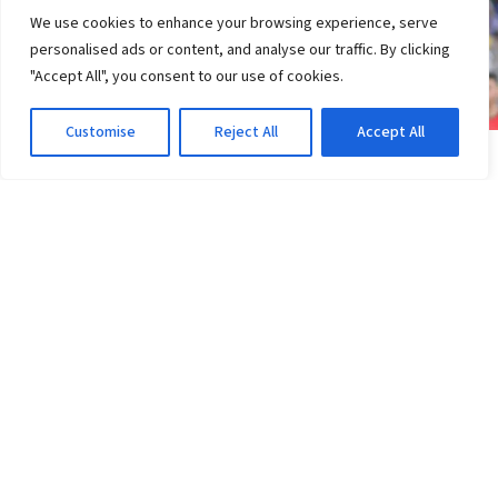
We use cookies to enhance your browsing experience, serve
personalised ads or content, and analyse our traffic. By clicking
"Accept All", you consent to our use of cookies.
Customise
Reject All
Accept All
JOGOS DO VITÓRIA
Vitória perde do Athletico-PR: gols e expulsão;
veja o que muda
2d atrás
·
Em Jogos do Vitória