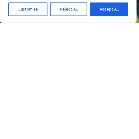
Customise
Reject All
Accept All
ESPORTE CLUBE VITÓRIA
Vitória recebe elogios do elenco de Ted Lasso;
veja a camisa entregue
3d atrás
·
Em Esporte Clube Vitória