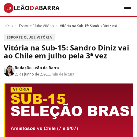
LEÃO
DA
BARRA
LB
Início
›
Esporte Clube Vitória
›
Vitória na Sub-15: Sandro Diniz vai…
ESPORTE CLUBE VITÓRIA
Vitória na Sub-15: Sandro Diniz vai
ao Chile em julho pela 3ª vez
Redação Leão da Barra
28 de junho de 2026
11 min de leitura