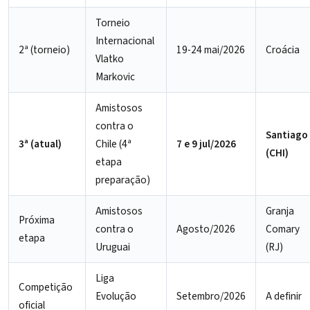
Torneio
Internacional
2ª (torneio)
19-24 mai/2026
Croácia
Vlatko
Markovic
Amistosos
contra o
Santiago
3ª (atual)
Chile (4ª
7 e 9 jul/2026
(CHI)
etapa
preparação)
Amistosos
Granja
Próxima
contra o
Agosto/2026
Comary
etapa
Uruguai
(RJ)
Liga
Competição
Evolução
Setembro/2026
A definir
oficial