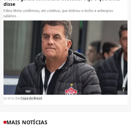
disse
Fábio Mota confirmou, em coletiva, que dobrou o bicho e antecipou
salários…
1d atrás
·
Em
Copa do Brasil
MAIS NOTÍCIAS