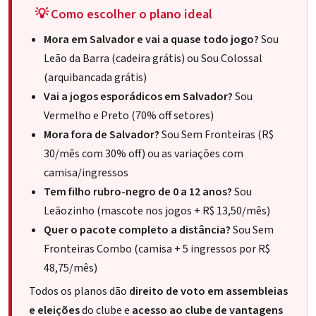
💡 Como escolher o plano ideal
Mora em Salvador e vai a quase todo jogo?
Sou
Leão da Barra (cadeira grátis) ou Sou Colossal
(arquibancada grátis)
Vai a jogos esporádicos em Salvador?
Sou
Vermelho e Preto (70% off setores)
Mora fora de Salvador?
Sou Sem Fronteiras (R$
30/mês com 30% off) ou as variações com
camisa/ingressos
Tem filho rubro-negro de 0 a 12 anos?
Sou
Leãozinho (mascote nos jogos + R$ 13,50/mês)
Quer o pacote completo a distância?
Sou Sem
Fronteiras Combo (camisa + 5 ingressos por R$
48,75/mês)
Todos os planos dão
direito de voto em assembleias
e eleições
do clube e
acesso ao clube de vantagens