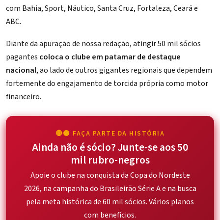
com Bahia, Sport, Náutico, Santa Cruz, Fortaleza, Ceará e
ABC.
Diante da apuração de nossa redação, atingir 50 mil sócios
pagantes
coloca o clube em patamar de destaque
nacional
, ao lado de outros gigantes regionais que dependem
fortemente do engajamento de torcida própria como motor
financeiro.
🔴⚫ FAÇA PARTE DA HISTÓRIA
Ainda não é sócio? Junte-se aos 50
mil rubro-negros
Apoie o clube na conquista da Copa do Nordeste
2026, na campanha do Brasileirão Série A e na busca
pela meta histórica de 60 mil sócios. Vários planos
com benefícios.