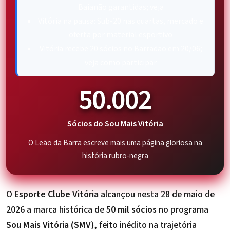
Baianão garantidas; veja
Vitória na pausa: Sub-20 nas quartas, mercado e
oferta por material esportivo
Vitória recebe 20 sócios no Barradão em 20/06;
veja como participar
50.002
Sócios do Sou Mais Vitória
O Leão da Barra escreve mais uma página gloriosa na
história rubro-negra
O
Esporte Clube Vitória
alcançou nesta 28 de maio de
2026 a marca histórica de
50 mil sócios
no programa
Sou Mais Vitória (SMV)
, feito inédito na trajetória