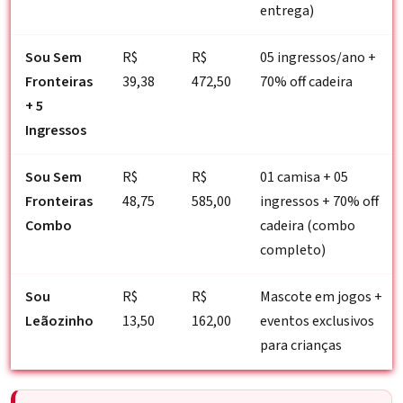
entrega)
Sou Sem
R$
R$
05 ingressos/ano +
Fronteiras
39,38
472,50
70% off cadeira
+ 5
Ingressos
Sou Sem
R$
R$
01 camisa + 05
Fronteiras
48,75
585,00
ingressos + 70% off
Combo
cadeira (combo
completo)
Sou
R$
R$
Mascote em jogos +
Leãozinho
13,50
162,00
eventos exclusivos
para crianças