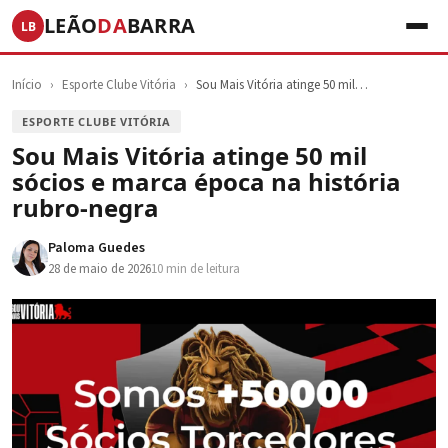
LEÃO
DA
BARRA
LB
Início
›
Esporte Clube Vitória
›
Sou Mais Vitória atinge 50 mil…
ESPORTE CLUBE VITÓRIA
Sou Mais Vitória atinge 50 mil
sócios e marca época na história
rubro-negra
Paloma Guedes
28 de maio de 2026
10 min de leitura