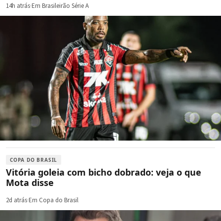
14h atrás
·
Em Brasileirão Série A
COPA DO BRASIL
Vitória goleia com bicho dobrado: veja o que
Mota disse
2d atrás
·
Em Copa do Brasil