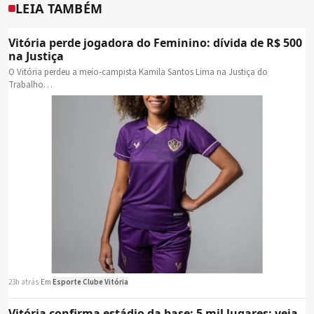
LEIA TAMBÉM
Vitória perde jogadora do Feminino: dívida de R$ 500
na Justiça
O Vitória perdeu a meio-campista Kamila Santos Lima na Justiça do
Trabalho…
23h atrás
·
Em
Esporte Clube Vitória
Vitória confirma estádio da base: 5 mil lugares; veja