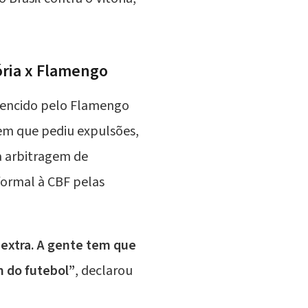
ória x Flamengo
 vencido pelo Flamengo
 em que pediu expulsões,
a arbitragem de
formal à
CBF
pelas
 extra. A gente tem que
 do futebol”
, declarou