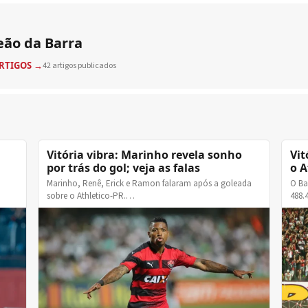
eão da Barra
ARTIGOS →
42 artigos publicados
Vitória vibra: Marinho revela sonho
Vit
por trás do gol; veja as falas
o A
Marinho, Renê, Erick e Ramon falaram após a goleada
O Ba
sobre o Athletico-PR.…
488.