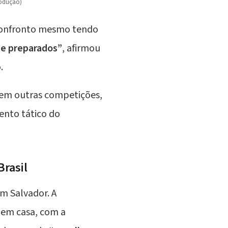
rodução)
confronto mesmo tendo
nte preparados”
, afirmou
.
 em outras competições,
ento tático do
Brasil
em Salvador. A
a em casa, com a