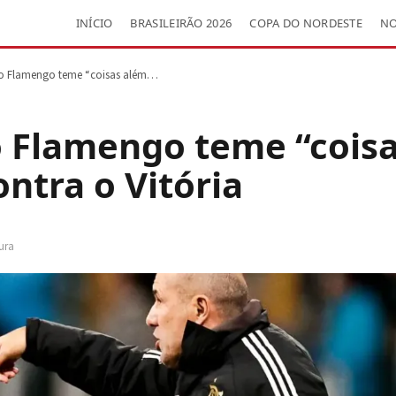
INÍCIO
BRASILEIRÃO 2026
COPA DO NORDESTE
NO
o Flamengo teme “coisas além…
o Flamengo teme “cois
ontra o Vitória
tura