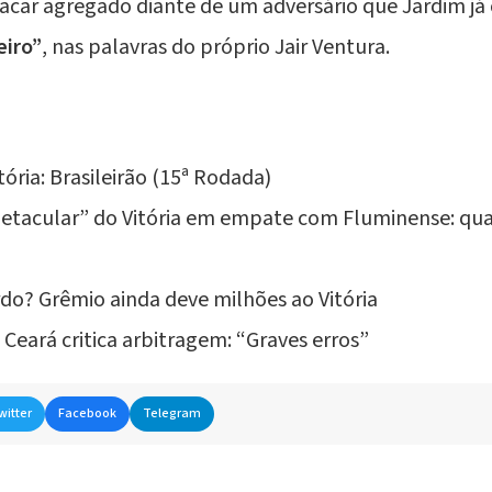
placar agregado diante de um adversário que Jardim 
eiro”
, nas palavras do próprio Jair Ventura.
ória: Brasileirão (15ª Rodada)
spetacular” do Vitória em empate com Fluminense: q
o? Grêmio ainda deve milhões ao Vitória
 Ceará critica arbitragem: “Graves erros”
witter
Facebook
Telegram