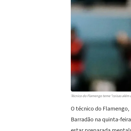
Técnico do Flamengo teme "coisas além do
O técnico do Flamengo,
Barradão
na quinta-feira
estar preparada mentalm