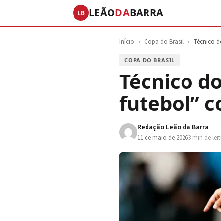
LEÃO
DA
BARRA
LB
Início
›
Copa do Brasil
›
Técnico d
COPA DO BRASIL
Técnico d
futebol” c
Redação Leão da Barra
11 de maio de 2026
3 min de lei