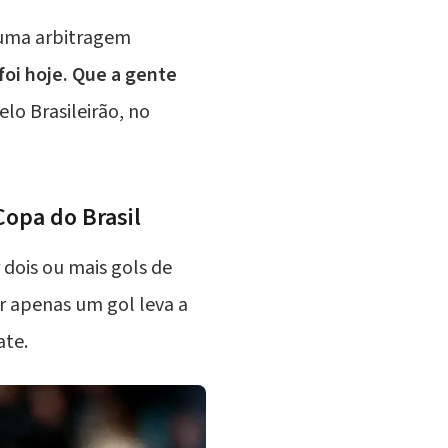
 uma arbitragem
foi hoje. Que a gente
pelo
Brasileirão
, no
Copa do Brasil
 dois ou mais gols de
por apenas um gol leva a
ate.