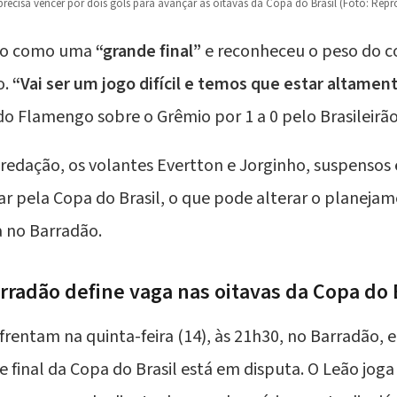
 precisa vencer por dois gols para avançar às oitavas da Copa do Brasil (Foto: Rep
uelo como uma
“grande final”
e reconheceu o peso do 
o.
“Vai ser um jogo difícil e temos que estar altame
 do Flamengo sobre o Grêmio por 1 a 0 pelo Brasileirão
edação, os volantes Evertton e Jorginho, suspensos
ar pela Copa do Brasil, o que pode alterar o planejam
 no Barradão.
rradão define vaga nas oitavas da Copa do 
frentam na quinta-feira (14), às 21h30, no Barradão, 
 de final da Copa do Brasil está em disputa. O Leão jog