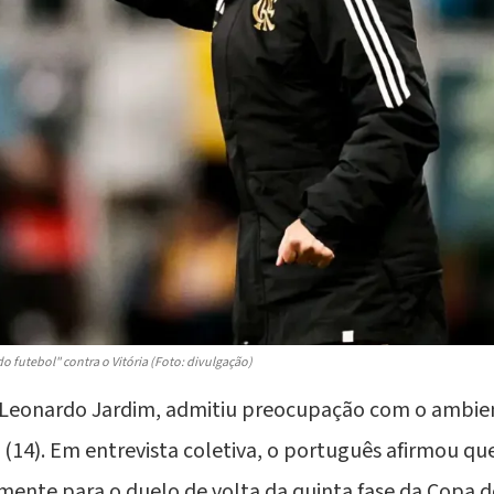
 futebol" contra o Vitória (Foto: divulgação)
 Leonardo Jardim, admitiu preocupação com o ambie
 (14). Em entrevista coletiva, o português afirmou qu
ente para o duelo de volta da quinta fase da Copa do