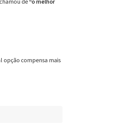
já chamou de
“o melhor
ual opção compensa mais