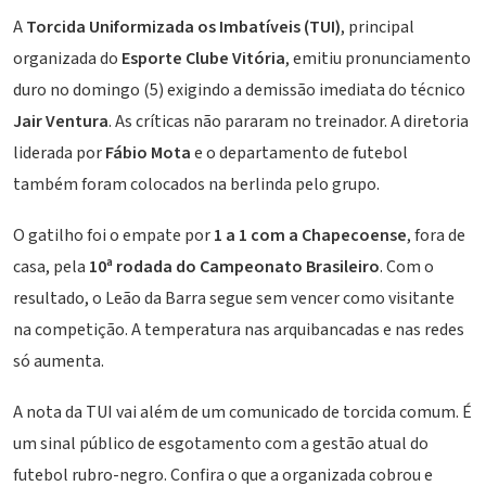
A
Torcida Uniformizada os Imbatíveis (TUI)
, principal
organizada do
Esporte Clube Vitória
, emitiu pronunciamento
duro no domingo (5) exigindo a demissão imediata do técnico
Jair Ventura
. As críticas não pararam no treinador. A diretoria
liderada por
Fábio Mota
e o departamento de futebol
também foram colocados na berlinda pelo grupo.
O gatilho foi o empate por
1 a 1 com a Chapecoense
, fora de
casa, pela
10ª rodada do Campeonato Brasileiro
. Com o
resultado, o Leão da Barra segue sem vencer como visitante
na competição. A temperatura nas arquibancadas e nas redes
só aumenta.
A nota da TUI vai além de um comunicado de torcida comum. É
um sinal público de esgotamento com a gestão atual do
futebol rubro-negro. Confira o que a organizada cobrou e