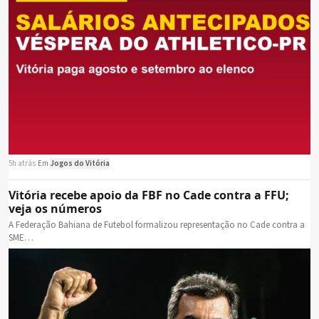
5h atrás
·
Em
Jogos do Vitória
Vitória recebe apoio da FBF no Cade contra a FFU;
veja os números
A Federação Bahiana de Futebol formalizou representação no Cade contra a
SME…