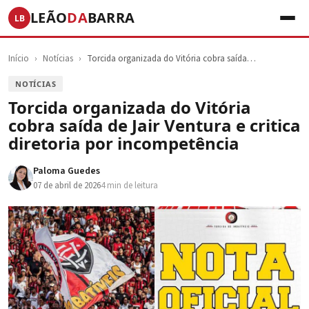
LEÃO
DA
BARRA
LB
Início
›
Notícias
›
Torcida organizada do Vitória cobra saída…
NOTÍCIAS
Torcida organizada do Vitória
cobra saída de Jair Ventura e critica
diretoria por incompetência
Paloma Guedes
07 de abril de 2026
4 min de leitura