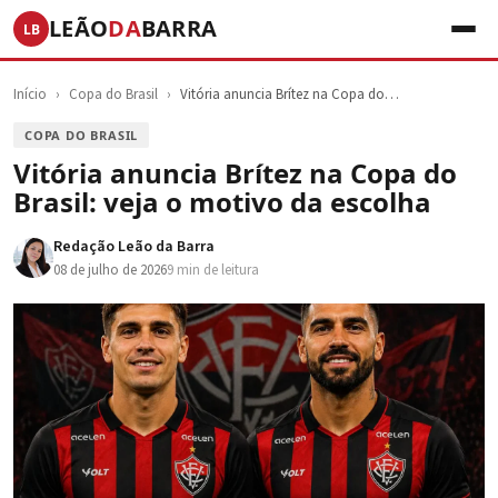
LEÃO
DA
BARRA
LB
Início
›
Copa do Brasil
›
Vitória anuncia Brítez na Copa do…
COPA DO BRASIL
Vitória anuncia Brítez na Copa do
Brasil: veja o motivo da escolha
Redação Leão da Barra
08 de julho de 2026
9 min de leitura