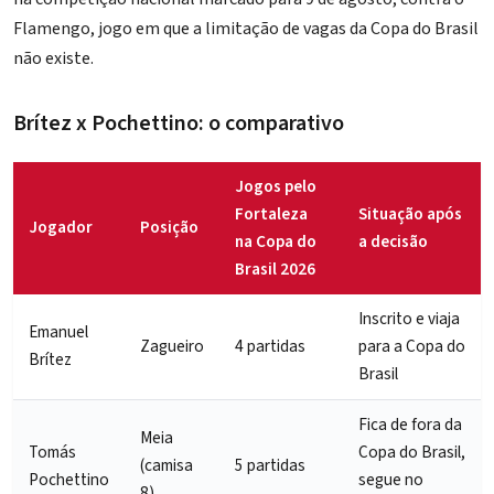
Flamengo, jogo em que a limitação de vagas da Copa do Brasil
não existe.
Brítez x Pochettino: o comparativo
Jogos pelo
Fortaleza
Situação após
Jogador
Posição
na Copa do
a decisão
Brasil 2026
Inscrito e viaja
Emanuel
Zagueiro
4 partidas
para a Copa do
Brítez
Brasil
Fica de fora da
Meia
Tomás
Copa do Brasil,
(camisa
5 partidas
Pochettino
segue no
8)