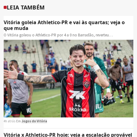
LEIA TAMBÉM
Vitória goleia Athletico-PR e vai às quartas; veja o
que muda
O Vitória goleou o Athletico-PR por 4 a 0 no Barradão, reverteu…
4h atrás
·
Em
Jogos do Vitória
Vitória x Athletico-PR hoje: veja a escalação provável