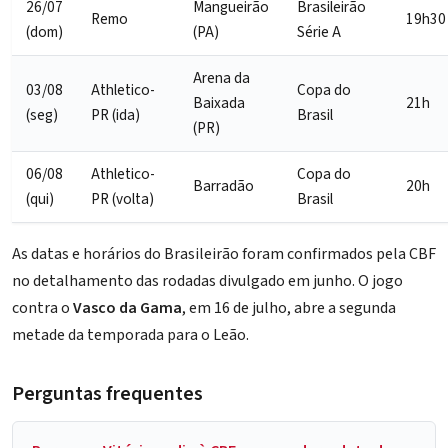
26/07
Mangueirão
Brasileirão
Remo
19h30
(dom)
(PA)
Série A
Arena da
03/08
Athletico-
Copa do
Baixada
21h
(seg)
PR (ida)
Brasil
(PR)
06/08
Athletico-
Copa do
Barradão
20h
(qui)
PR (volta)
Brasil
As datas e horários do Brasileirão foram confirmados pela CBF
no detalhamento das rodadas divulgado em junho. O jogo
contra o
Vasco da Gama
, em 16 de julho, abre a segunda
metade da temporada para o Leão.
Perguntas frequentes