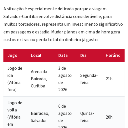
A situação é especialmente delicada porque a viagem
Salvador-Curitiba envolve distância considerável e, para
muitos torcedores, representa um investimento significativo
em passagens e estadia. Mudar planos em cima da hora gera
custos extras ou perda total do dinheiro já gasto.
Jogo
Local
Data
Dia
Horário
Jogo de
3 de
Arena da
ida
agosto
Segunda-
Baixada,
21h
(Vitória
de
feira
Curitiba
fora)
2026
Jogo de
6 de
volta
Barradão,
agosto
Quinta-
(Vitória
20h
Salvador
de
feira
em
2026