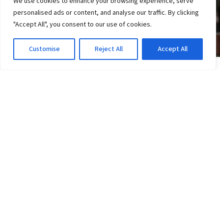
We use cookies to enhance your browsing experience, serve
personalised ads or content, and analyse our traffic. By clicking
"Accept All", you consent to our use of cookies.
Customise
Reject All
Accept All
ESPORTE CLUBE VITÓRIA
Vitória cobra explicações da FFU: veja o que
Mota disse
2d atrás
·
Em Esporte Clube Vitória