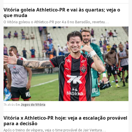
Vitória goleia Athletico-PR e vai às quartas; veja o
que muda
O Vitória goleou o Athletico-PR por 4 a 0 no Barradão, reverteu…
7h atrás
·
Em
Jogos do Vitória
Vitória x Athletico-PR hoje: veja a escalação provável
para a decisão
Após o treino de véspera, veja o time provável de Jair Ventura…