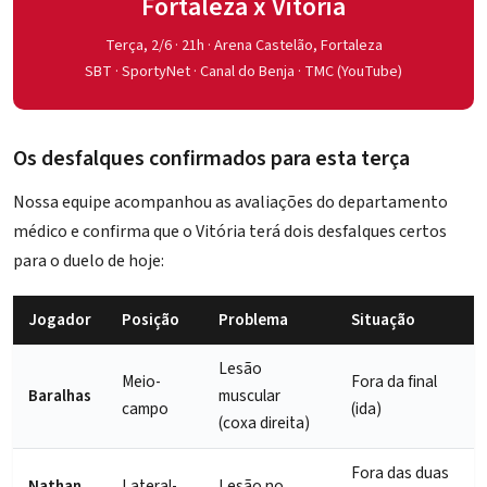
Fortaleza x Vitória
Terça, 2/6 · 21h · Arena Castelão, Fortaleza
SBT · SportyNet · Canal do Benja · TMC (YouTube)
Os desfalques confirmados para esta terça
Nossa equipe acompanhou as avaliações do departamento
médico e confirma que o Vitória terá dois desfalques certos
para o duelo de hoje:
Jogador
Posição
Problema
Situação
Lesão
Meio-
Fora da final
Baralhas
muscular
campo
(ida)
(coxa direita)
Fora das duas
Nathan
Lateral-
Lesão no