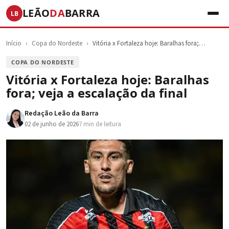
LEÃO
DA
BARRA
LB
Início
›
Copa do Nordeste
›
Vitória x Fortaleza hoje: Baralhas fora;…
COPA DO NORDESTE
Vitória x Fortaleza hoje: Baralhas
fora; veja a escalação da final
Redação Leão da Barra
02 de junho de 2026
7 min de leitura