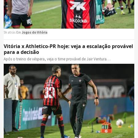
5h atrás
·
Em
Jogos do Vitória
Vitória x Athletico-PR hoje: veja a escalação provável
para a decisão
Após o treino de véspera, veja o time provável de Jair Ventura…