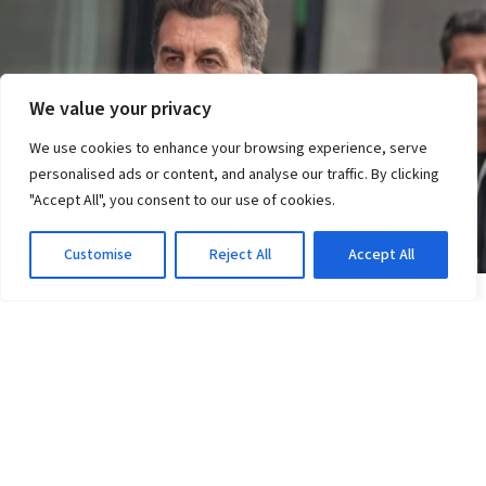
We value your privacy
We use cookies to enhance your browsing experience, serve
personalised ads or content, and analyse our traffic. By clicking
"Accept All", you consent to our use of cookies.
Customise
Reject All
Accept All
JOGOS DO VITÓRIA
Vitória x Athletico-PR: Ventura crê em virada;
veja a equação da vaga
2d atrás
·
Em Jogos do Vitória