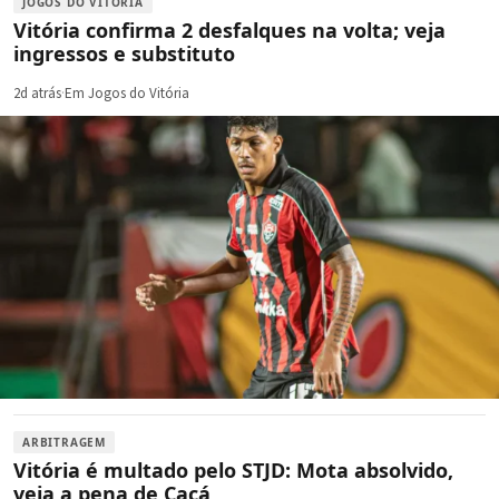
JOGOS DO VITÓRIA
Vitória confirma 2 desfalques na volta; veja
ingressos e substituto
2d atrás
·
Em Jogos do Vitória
ARBITRAGEM
Vitória é multado pelo STJD: Mota absolvido,
veja a pena de Cacá