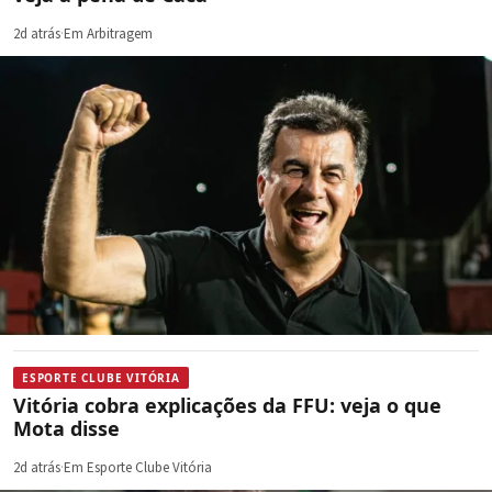
2d atrás
·
Em Arbitragem
ESPORTE CLUBE VITÓRIA
Vitória cobra explicações da FFU: veja o que
Mota disse
2d atrás
·
Em Esporte Clube Vitória