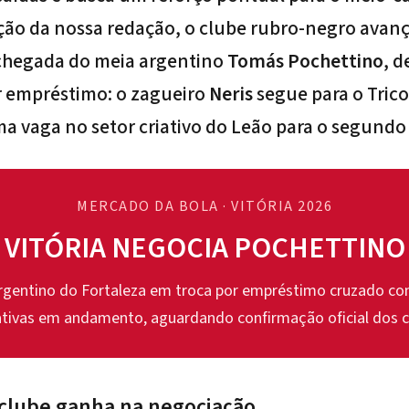
ção da nossa redação, o clube rubro-negro avan
chegada do meia argentino
Tomás Pochettino
, d
r empréstimo: o zagueiro
Neris
segue para o Trico
 vaga no setor criativo do Leão para o segundo
MERCADO DA BOLA · VITÓRIA 2026
VITÓRIA NEGOCIA POCHETTINO
rgentino do Fortaleza em troca por empréstimo cruzado co
ativas em andamento, aguardando confirmação oficial dos c
 clube ganha na negociação