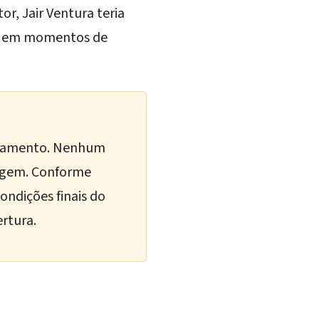
r, Jair Ventura teria
se em momentos de
andamento. Nenhum
tagem. Conforme
ondições finais do
rtura.