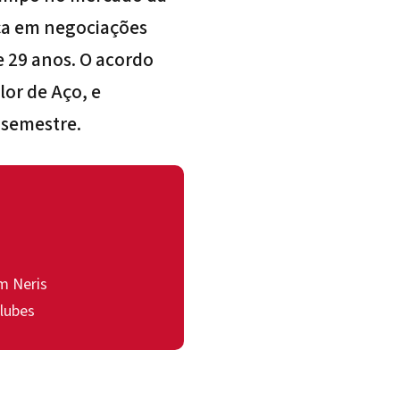
ça em negociações
e 29 anos. O acordo
lor de Aço, e
 semestre.
m Neris
lubes