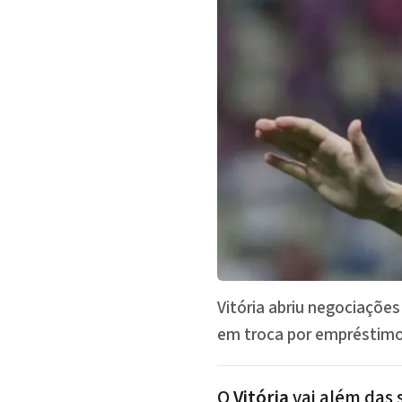
Vitória abriu negociaçõe
em troca por empréstimo
O
Vitória
vai além das