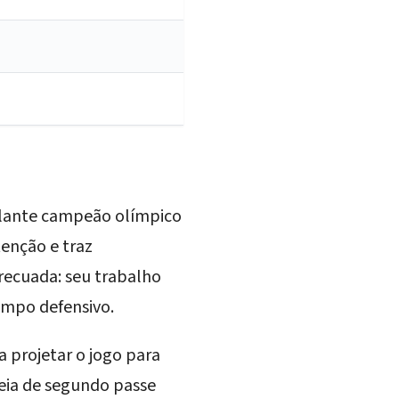
olante campeão olímpico
enção e traz
recuada: seu trabalho
ampo defensivo.
 projetar o jogo para
meia de segundo passe