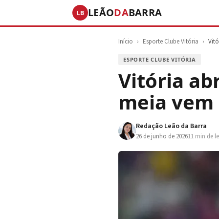
LEÃO
DA
BARRA
LB
Início
›
Esporte Clube Vitória
›
Vit
ESPORTE CLUBE VITÓRIA
Vitória ab
meia vem 
Redação Leão da Barra
26 de junho de 2026
11 min de le