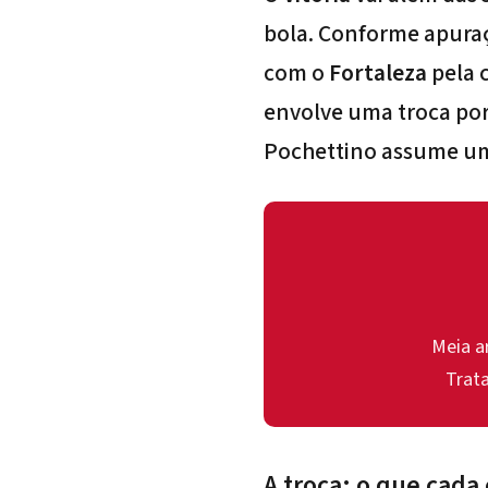
bola. Conforme apura
com o
Fortaleza
pela 
envolve uma troca po
Pochettino assume uma
Meia a
Trat
A troca: o que cada