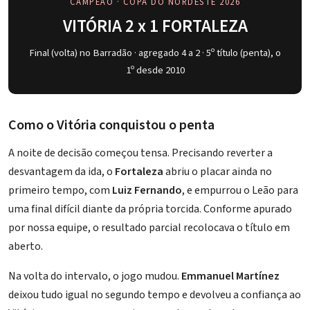
CAMPEÃO · COPA DO NORDESTE 2026
VITÓRIA 2 x 1 FORTALEZA
Final (volta) no Barradão · agregado 4 a 2 · 5º título (penta), o
1º desde 2010
Como o Vitória conquistou o penta
A noite de decisão começou tensa. Precisando reverter a
desvantagem da ida, o
Fortaleza
abriu o placar ainda no
primeiro tempo, com
Luiz Fernando
, e empurrou o Leão para
uma final difícil diante da própria torcida. Conforme apurado
por nossa equipe, o resultado parcial recolocava o título em
aberto.
Na volta do intervalo, o jogo mudou.
Emmanuel Martínez
deixou tudo igual no segundo tempo e devolveu a confiança ao