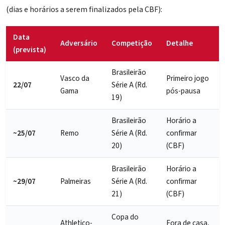
(dias e horários a serem finalizados pela CBF):
Data
Adversário
Competição
Detalhe
(prevista)
Brasileirão
Vasco da
Primeiro jogo
22/07
Série A (Rd.
Gama
pós-pausa
19)
Brasileirão
Horário a
~25/07
Remo
Série A (Rd.
confirmar
20)
(CBF)
Brasileirão
Horário a
~29/07
Palmeiras
Série A (Rd.
confirmar
21)
(CBF)
Copa do
Athletico-
Fora de casa,