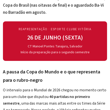
Copa do Brasil (nas oitavas de final) e o aguardado
Ba-Vi
no Barradão em agosto
.
REAPRESENTAÇÃO · ESPORTE CLUBE VITÓRIA
26 DE JUNHO (SEXTA)
CT Manoel Pontes Tanajura, Salvador
Início da preparação para o segundo semestre
A pausa da Copa do Mundo e o que representa
para o rubro-negro
O intervalo para o Mundial de 2026 chegou no momento certo
para um clube que disputou
40 partidas no primeiro
semestre
, uma das marcas mais altas entre os times da Série
A na temporada. Nesse período, o
Vitória
enfrentou quatro