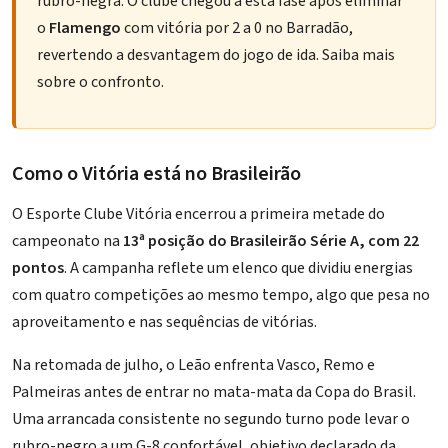
rubro-negra. O clube chegou a esta fase após eliminar
o
Flamengo
com vitória por 2 a 0 no Barradão,
revertendo a desvantagem do jogo de ida.
Saiba mais
sobre o confronto
.
Como o Vitória está no Brasileirão
O Esporte Clube Vitória encerrou a primeira metade do
campeonato na
13ª posição do Brasileirão Série A, com 22
pontos
. A campanha reflete um elenco que dividiu energias
com quatro competições ao mesmo tempo, algo que pesa no
aproveitamento e nas sequências de vitórias.
Na retomada de julho, o Leão enfrenta Vasco, Remo e
Palmeiras antes de entrar no mata-mata da Copa do Brasil.
Uma arrancada consistente no segundo turno pode levar o
rubro-negro a um G-8 confortável, objetivo declarado da