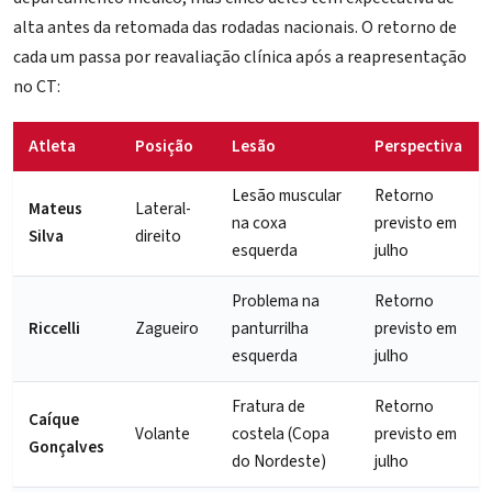
alta antes da retomada das rodadas nacionais. O retorno de
cada um passa por reavaliação clínica após a reapresentação
no CT:
Atleta
Posição
Lesão
Perspectiva
Lesão muscular
Retorno
Mateus
Lateral-
na coxa
previsto em
Silva
direito
esquerda
julho
Problema na
Retorno
Riccelli
Zagueiro
panturrilha
previsto em
esquerda
julho
Fratura de
Retorno
Caíque
Volante
costela (Copa
previsto em
Gonçalves
do Nordeste)
julho