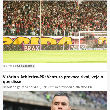
5h atrás
·
Em
Copa do Brasil
Vitória x Athletico-PR: Ventura provoca rival; veja o
que disse
Depois da goleada por 4 a 0, Jair Ventura provocou o Athletico-PR…