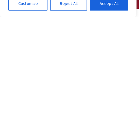
Customise
Reject All
Accept All
JOGOS DO VITÓRIA
Vitória confirma 2 desfalques na volta; veja
ingressos e substituto
2d atrás
·
Em Jogos do Vitória