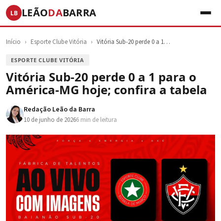
LEÃO
DA
BARRA
LB
Início
›
Esporte Clube Vitória
›
Vitória Sub-20 perde 0 a 1…
ESPORTE CLUBE VITÓRIA
Vitória Sub-20 perde 0 a 1 para o
América-MG hoje; confira a tabela
Redação Leão da Barra
10 de junho de 2026
6 min de leitura