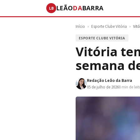
LEÃO
DA
BARRA
LB
Início
›
Esporte Clube Vitória
›
Vit
ESPORTE CLUBE VITÓRIA
Vitória te
semana de
Redação Leão da Barra
05 de julho de 2026
8 min de leit