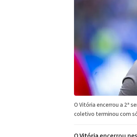
O Vitória encerrou a 2ª 
coletivo terminou com só 
O
Vitória
encerrou nes