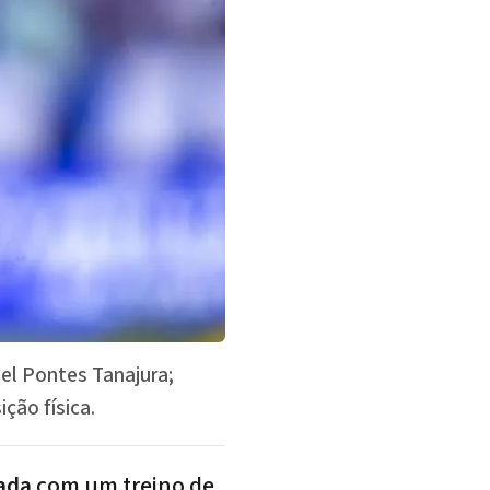
el Pontes Tanajura;
ção física.
ada
com um treino de