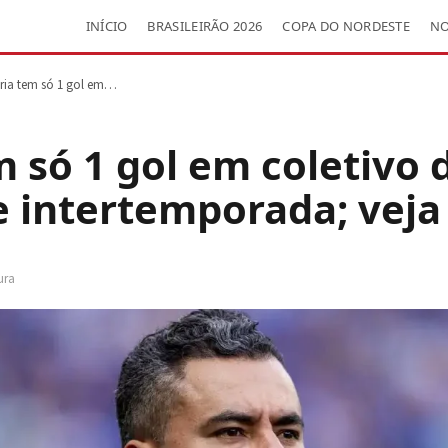
INÍCIO
BRASILEIRÃO 2026
COPA DO NORDESTE
NO
ória tem só 1 gol em…
m só 1 gol em coletivo 
 intertemporada; veja
ura