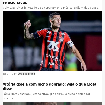
relacionados
Gabriel Baralhas foi vetado pelo departamento médico e não viajou para o…
18h atrás
·
Em
Copa do Brasil
Vitória goleia com bicho dobrado: veja o que Mota
disse
Fábio Mota confirmou, em coletiva, que dobrou o bicho e antecipou
salários…