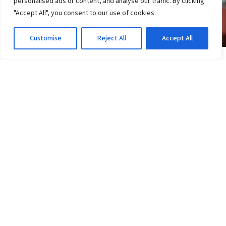
personalised ads or content, and analyse our traffic. By clicking
"Accept All", you consent to our use of cookies.
Customise
Reject All
Accept All
JOGOS DO VITÓRIA
Vitória x Athletico-PR hoje: veja a escalação
provável para a decisão
3d atrás
·
Em Jogos do Vitória