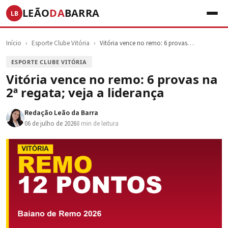
LEÃO
DA
BARRA
LB
Início
›
Esporte Clube Vitória
›
Vitória vence no remo: 6 provas…
ESPORTE CLUBE VITÓRIA
Vitória vence no remo: 6 provas na
2ª regata; veja a liderança
Redação Leão da Barra
06 de julho de 2026
8 min de leitura