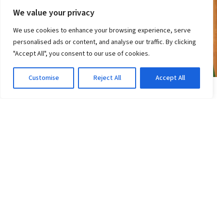
We value your privacy
We use cookies to enhance your browsing experience, serve
personalised ads or content, and analyse our traffic. By clicking
"Accept All", you consent to our use of cookies.
Customise
Reject All
Accept All
COPA DO BRASIL
Vitória tem 6 desfalques contra o Athletico-PR;
veja a escalação
3d atrás
·
Em Copa do Brasil