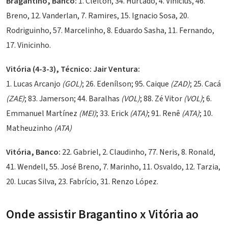
Bragantino, Banco:
1. Cleiton, 34. Hurtado, 4. Vinicius, 46.
Breno, 12. Vanderlan, 7. Ramires, 15. Ignacio Sosa, 20.
Rodriguinho, 57. Marcelinho, 8. Eduardo Sasha, 11. Fernando,
17. Vinicinho.
Vitória (4-3-3), Técnico: Jair Ventura:
1.
Lucas Arcanjo
(GOL)
; 26. Edenílson; 95. Caique
(ZAD)
; 25. Cacá
(ZAE)
; 83. Jamerson; 44. Baralhas
(VOL)
; 88. Zé Vitor
(VOL)
; 6.
Emmanuel Martínez
(MEI)
; 33. Erick
(ATA)
; 91. Renê
(ATA)
; 10.
Matheuzinho
(ATA)
Vitória, Banco:
22. Gabriel, 2. Claudinho, 77. Neris, 8.
Ronald
,
41. Wendell, 55. José Breno, 7. Marinho, 11. Osvaldo, 12. Tarzia,
20. Lucas Silva, 23. Fabrício, 31. Renzo López.
Onde assistir Bragantino x Vitória ao