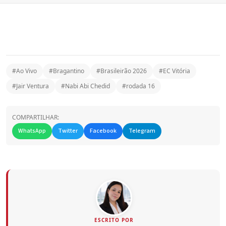
#Ao Vivo
#Bragantino
#Brasileirão 2026
#EC Vitória
#Jair Ventura
#Nabi Abi Chedid
#rodada 16
COMPARTILHAR:
WhatsApp
Twitter
Facebook
Telegram
ESCRITO POR