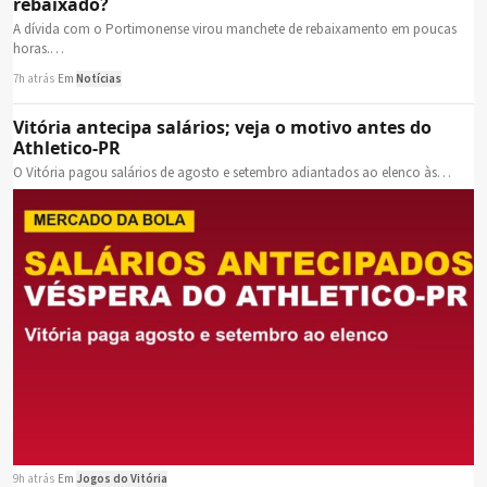
rebaixado?
A dívida com o Portimonense virou manchete de rebaixamento em poucas
horas.…
7h atrás
·
Em
Notícias
Vitória antecipa salários; veja o motivo antes do
Athletico-PR
O Vitória pagou salários de agosto e setembro adiantados ao elenco às…
9h atrás
·
Em
Jogos do Vitória