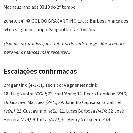
Matheuzinho aos 38:18 do 2º tempo.
20h40, 54′:
⚽ GOL DO BRAGANTINO Lucas Barbosa marca aos
54 do segundo tempo. Bragantino 2 x 0 Vitória.
(Página em atualização contínua durante o jogo. Recarregue
para ver os lances mais recentes.)
Escalações confirmadas
Bragantino (4-3-3), Técnico: Vagner Mancini:
18. Tiago Volpi
(GOL)
; 23. Sant'Anna; 14. Pedro Henrique
(ZAD)
;
16. Gustavo Marques
(ZAE)
; 29. Juninho Capixaba; 6. Gabriel
(VOL)
; 22. Gustavinho
(MEI)
; 21. Lucas Barbosa
(MEI)
; 32. José
Herrera
(ATA)
; 9. Pitta
(ATA)
; 30. Henry Mosquera
(ATA)