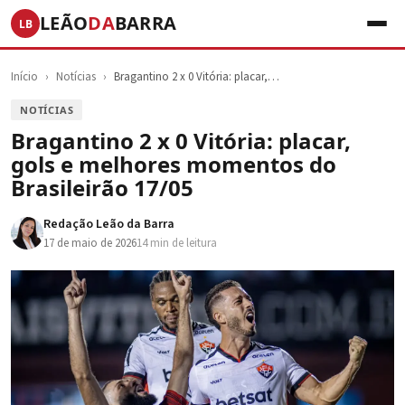
LEÃO
DA
BARRA
LB
Início
›
Notícias
›
Bragantino 2 x 0 Vitória: placar,…
NOTÍCIAS
Bragantino 2 x 0 Vitória: placar,
gols e melhores momentos do
Brasileirão 17/05
Redação Leão da Barra
17 de maio de 2026
14 min de leitura