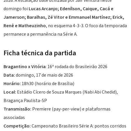
2026. A escalação base utilizada por
Jair Ventura
neste
domingo foi
Lucas Arcanjo; Edenílson, Caique, Cacá e
Jamerson;
Baralhas
, Zé Vitor e
Emmanuel Martínez
; Erick,
Renê e Matheuzinho
, no esquema 4-3-3. O foco da temporada
permanece a permanência na Série A.
Ficha técnica da partida
Bragantino x Vitória
: 16ª rodada do Brasileirão 2026
Data:
domingo, 17 de maio de 2026
Horário:
18h30 (horário de Brasília)
Local:
Estádio Cícero de Souza Marques (Nabi Abi Chedid),
Bragança Paulista-SP
Transmissão:
Premiere (pay-per-view) e plataformas
associadas
Competição:
Campeonato Brasileiro Série A: pontos corridos