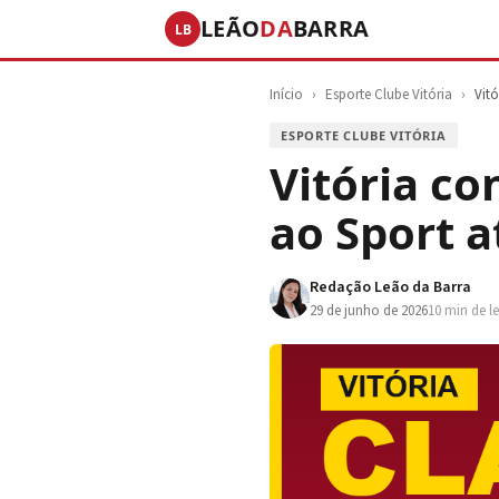
LEÃO
DA
BARRA
LB
Início
›
Esporte Clube Vitória
›
Vit
ESPORTE CLUBE VITÓRIA
Vitória c
ao Sport a
Redação Leão da Barra
29 de junho de 2026
10 min de le