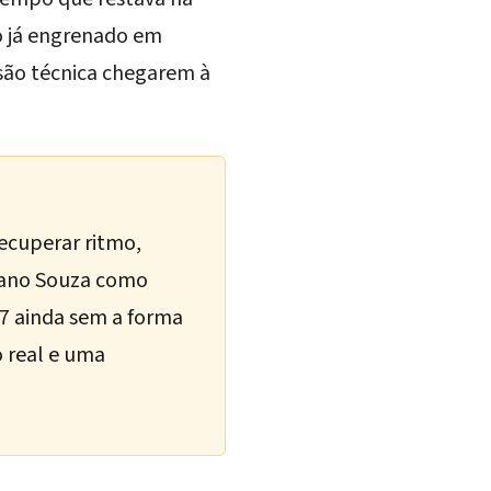
co já engrenado em
ssão técnica chegarem à
ecuperar ritmo,
biano Souza como
027 ainda sem a forma
o real e uma