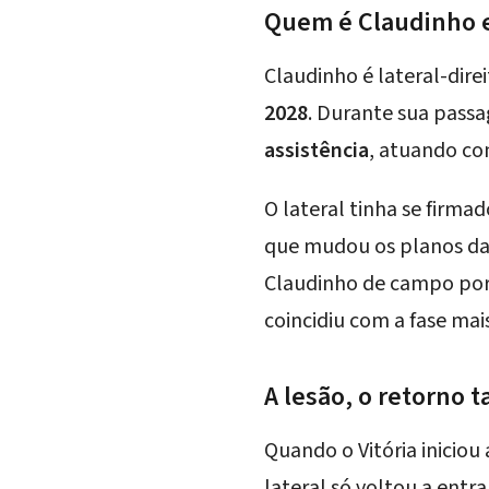
Quem é Claudinho e q
Claudinho é lateral-dire
2028
. Durante sua pass
assistência
, atuando com
O lateral tinha se firm
que mudou os planos da 
Claudinho de campo p
coincidiu com a fase ma
A lesão, o retorno 
Quando o Vitória inicio
lateral só voltou a ent