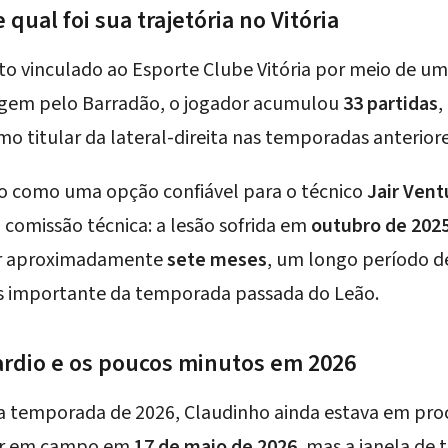
ual foi sua trajetória no Vitória
ito vinculado ao
Esporte Clube Vitória
por meio de um 
agem pelo Barradão, o jogador acumulou
33 partidas
,
o titular da lateral-direita nas temporadas anteriore
ado como uma opção confiável para o técnico
Jair Vent
comissão técnica: a lesão sofrida em
outubro de 202
or aproximadamente
sete meses
, um longo período d
is importante da temporada passada do Leão.
tardio e os poucos minutos em 2026
u a temporada de 2026, Claudinho ainda estava em pro
rar em campo em
17 de maio de 2026
, mas a janela de