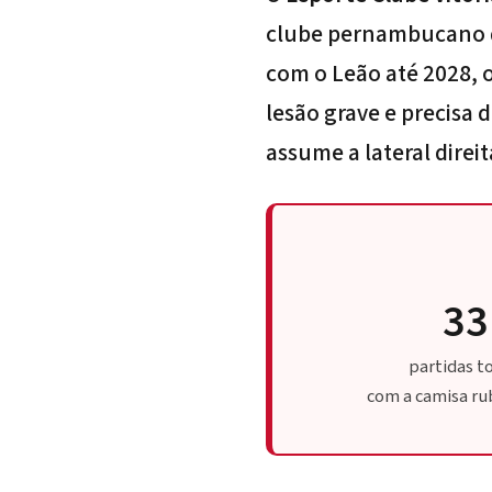
clube pernambucano da
com o Leão até 2028, 
lesão grave e precisa 
assume a lateral direi
33
partidas t
com a camisa ru