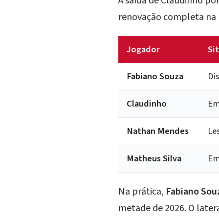
A saída de Claudinho po
renovação completa na la
Jogador
Si
Fabiano Souza
Di
Claudinho
Em
Nathan Mendes
Le
Matheus Silva
Em
Na prática,
Fabiano Sou
metade de 2026. O later