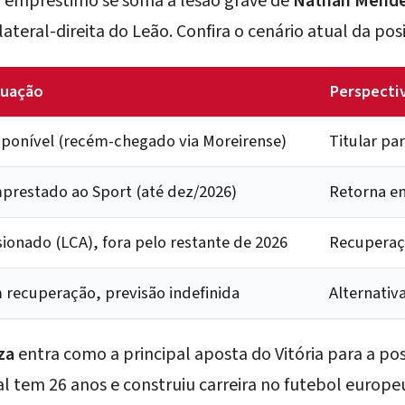
r empréstimo se soma à lesão grave de
Nathan Mend
teral-direita do Leão. Confira o cenário atual da pos
tuação
Perspecti
sponível (recém-chegado via Moreirense)
Titular par
prestado ao Sport (até dez/2026)
Retorna e
sionado (LCA), fora pelo restante de 2026
Recuperaç
 recuperação, previsão indefinida
Alternativ
za
entra como a principal aposta do Vitória para a po
al tem 26 anos e construiu carreira no futebol europ