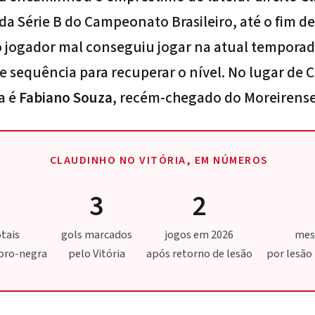
 Série B do Campeonato Brasileiro, até o fim d
o jogador mal conseguiu jogar na atual temporad
de sequência para recuperar o nível. No lugar de
ta é
Fabiano Souza
, recém-chegado do Moreirense
CLAUDINHO NO VITÓRIA, EM NÚMEROS
3
2
otais
gols marcados
jogos em 2026
mes
bro-negra
pelo Vitória
após retorno de lesão
por lesão