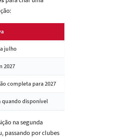
es
para criar uma
ição:
va
a julho
m 2027
ão completa para 2027
a quando disponível
sição na segunda
eu, passando por clubes