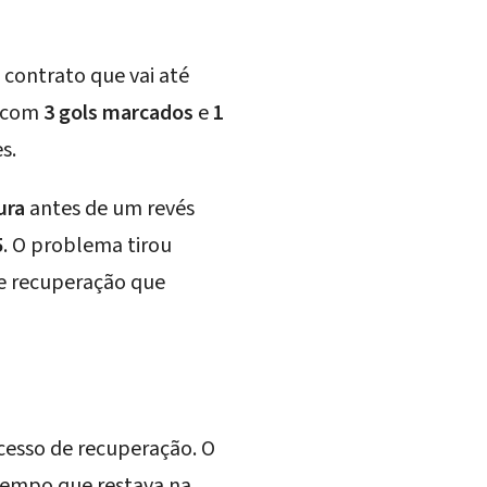
contrato que vai até
 com
3 gols marcados
e
1
s.
ura
antes de um revés
5
. O problema tirou
e recuperação que
cesso de recuperação. O
 tempo que restava na