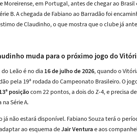
 Moreirense, em Portugal, antes de chegar ao Brasil
Série B. A chegada de Fabiano ao Barradão foi encami
stimo de Claudinho, o que mostra que o clube já an
audinho muda para o próximo jogo do Vitór
do Leão é no dia
16 de julho de 2026
, quando o Vitór
dão pela 19ª rodada do Campeonato Brasileiro. O j
13ª posição
com 22 pontos, a dois do Z-4, e precisa d
na Série A.
o já não estará disponível. Fabiano Souza terá o per
e adaptar ao esquema de
Jair Ventura
e aos companhei