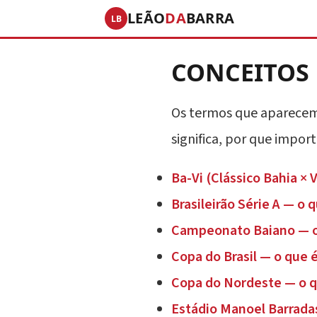
LEÃO
DA
BARRA
LB
CONCEITOS
Os termos que aparecem 
significa, por que import
Ba-Vi (Clássico Bahia × V
Brasileirão Série A — o
Campeonato Baiano — o
Copa do Brasil — o que 
Copa do Nordeste — o q
Estádio Manoel Barrada