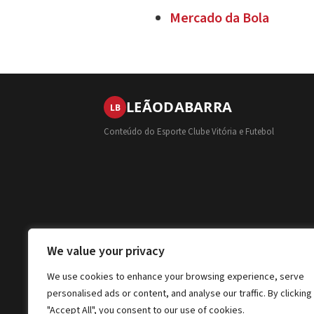
Mercado da Bola
LEÃO
DA
BARRA
LB
Conteúdo do Esporte Clube Vitória e Futebol
We value your privacy
We use cookies to enhance your browsing experience, serve
personalised ads or content, and analyse our traffic. By clicking
"Accept All", you consent to our use of cookies.