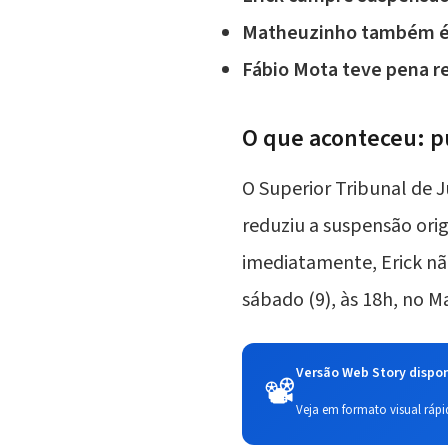
Matheuzinho
também é 
Fábio Mota
teve pena re
O que aconteceu: p
O Superior Tribunal de J
reduziu a suspensão ori
imediatamente, Erick nã
sábado (9), às 18h, no M
Versão Web Story dispon
📽️
Veja em formato visual rápid