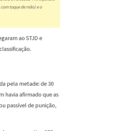
o com toque de mão) e o
chegaram ao
STJD
e
lassificação.
da pela metade: de 30
ém havia afirmado que as
ou passível de punição,