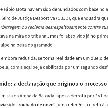
te Fábio Mota haviam sido denunciados com base no a
ileiro de Justiça Desportiva (CBJD), que enquadra q
rbitragem ou reclama desrespeitosamente contra sua
ava na mira do tribunal, mas foi absolvido já no prim
quipe na beira do gramado.
 embora reduzida, se torna realidade em um duelo de 
abela, com a equipe já debilitada por um segundo des
unido: a declaração que originou o processo
na mista da Arena da Baixada, após a derrota por 3×1 pa
avia sido
“roubado de novo”
, uma referência direta à