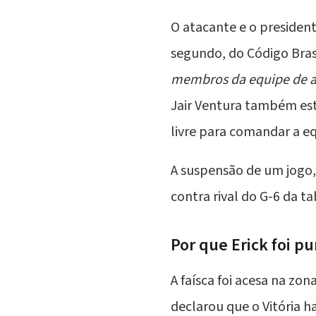
O atacante e o presiden
segundo, do Código Bras
membros da equipe de a
Jair Ventura também est
livre para comandar a e
A suspensão de um jogo,
contra rival do G-6 da t
Por que Erick foi p
A faísca foi acesa na zo
declarou que o Vitória h