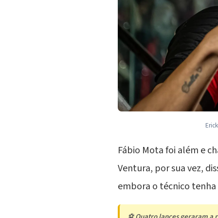
Eric
Fábio Mota foi além e c
Ventura, por sua vez, dis
embora o técnico tenha s
⚽
Quatro lances geraram a re