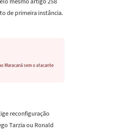
 pelo mesmo artigo 258
o de primeira instância.
 ao Maracanã sem o atacante
xige reconfiguração
ego Tarzia ou
Ronald