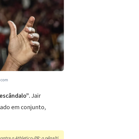
l.com
escândalo”
. Jair
ciado em conjunto,
ontra o Athletico-PR: o pênalti