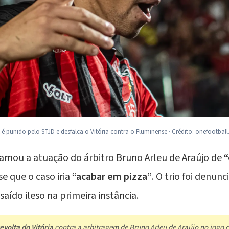
k é punido pelo STJD e desfalca o Vitória contra o Fluminense · Crédito: onefootbal
hamou a atuação do árbitro Bruno Arleu de Araújo de
“
se que o caso iria
“acabar em pizza”
. O trio foi denun
aído ileso na primeira instância.
volta do Vitória
contra a arbitragem de Bruno Arleu de Araújo no jogo c