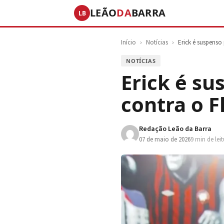
LEÃO
DA
BARRA
LB
Início
›
Notícias
›
Erick é suspenso
NOTÍCIAS
Erick é su
contra o 
Redação Leão da Barra
07 de maio de 2026
9 min de lei