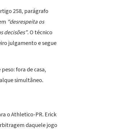
rtigo 258, parágrafo
uem
“desrespeita os
s decisões”
. O técnico
eiro julgamento e segue
peso: fora de casa,
falque simultâneo.
ra o Athletico-PR. Erick
 arbitragem daquele jogo