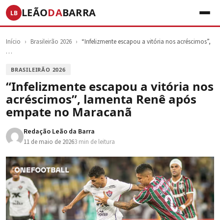
LEÃO
DA
BARRA
LB
Início
›
Brasileirão 2026
›
“Infelizmente escapou a vitória nos acréscimos”,
…
BRASILEIRÃO 2026
“Infelizmente escapou a vitória nos
acréscimos”, lamenta Renê após
empate no Maracanã
Redação Leão da Barra
11 de maio de 2026
3 min de leitura