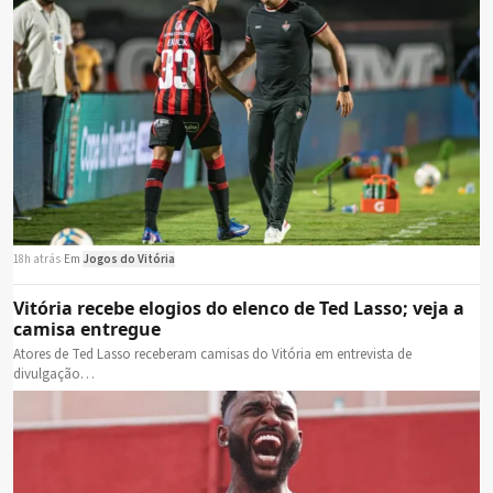
18h atrás
·
Em
Jogos do Vitória
Vitória recebe elogios do elenco de Ted Lasso; veja a
camisa entregue
Atores de Ted Lasso receberam camisas do Vitória em entrevista de
divulgação…