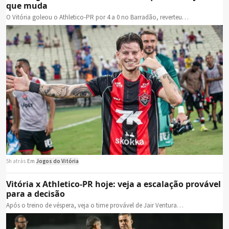
que muda
O Vitória goleou o Athletico-PR por 4 a 0 no Barradão, reverteu…
5h atrás
·
Em
Jogos do Vitória
Vitória x Athletico-PR hoje: veja a escalação provável
para a decisão
Após o treino de véspera, veja o time provável de Jair Ventura…