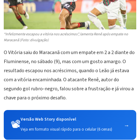
“Infelizmente escapou a vitória nos acréscimos”, lamenta Renê após empate no
Maracanã (Foto: divulgação)
O
Vitória
saiu do Maracanã com um empate em 2 a 2 diante do
Fluminense, no sábado (9), mas com um gosto amargo. O
resultado escapou nos acréscimos, quando o Leão já estava
com a vitória encaminhada. O atacante Renê, autor do
segundo gol rubro-negro, falou sobre a frustração e já virou a
chave para o próximo desafio.
Versão Web Story disponível
📽️
→
Veja em formato visual rápido para o celular (6 cenas)