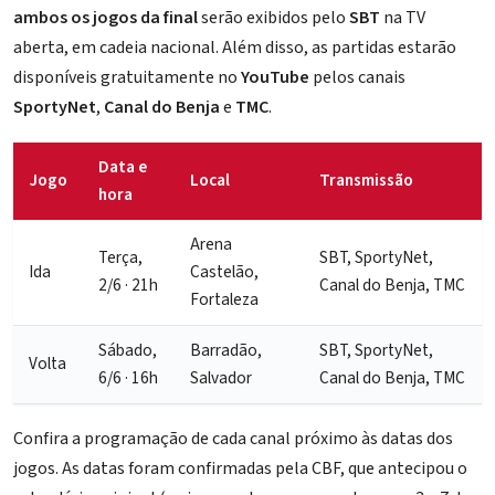
ambos os jogos da final
serão exibidos pelo
SBT
na TV
aberta, em cadeia nacional. Além disso, as partidas estarão
disponíveis gratuitamente no
YouTube
pelos canais
SportyNet
,
Canal do Benja
e
TMC
.
Data e
Jogo
Local
Transmissão
hora
Arena
Terça,
SBT, SportyNet,
Ida
Castelão,
2/6 · 21h
Canal do Benja, TMC
Fortaleza
Sábado,
Barradão,
SBT, SportyNet,
Volta
6/6 · 16h
Salvador
Canal do Benja, TMC
Confira a programação de cada canal próximo às datas dos
jogos. As datas foram confirmadas pela CBF, que antecipou o