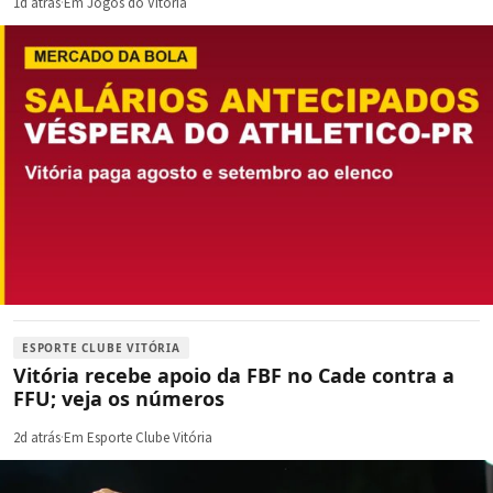
1d atrás
·
Em Jogos do Vitória
ESPORTE CLUBE VITÓRIA
Vitória recebe apoio da FBF no Cade contra a
FFU; veja os números
2d atrás
·
Em Esporte Clube Vitória