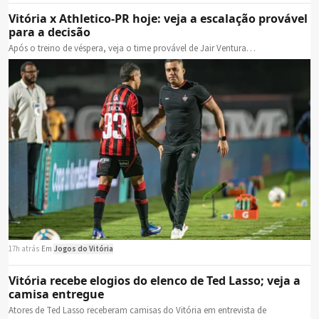
Vitória x Athletico-PR hoje: veja a escalação provável
para a decisão
Após o treino de véspera, veja o time provável de Jair Ventura…
17h atrás
·
Em
Jogos do Vitória
Vitória recebe elogios do elenco de Ted Lasso; veja a
camisa entregue
Atores de Ted Lasso receberam camisas do Vitória em entrevista de