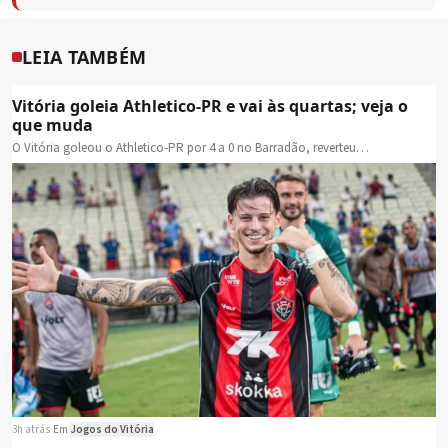
LEIA TAMBÉM
Vitória goleia Athletico-PR e vai às quartas; veja o
que muda
O Vitória goleou o Athletico-PR por 4 a 0 no Barradão, reverteu…
3h atrás
·
Em
Jogos do Vitória