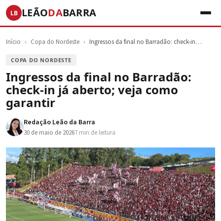
LEÃO
DA
BARRA
LB
Início
›
Copa do Nordeste
›
Ingressos da final no Barradão: check-in…
COPA DO NORDESTE
Ingressos da final no Barradão:
check-in já aberto; veja como
garantir
Redação Leão da Barra
30 de maio de 2026
7 min de leitura