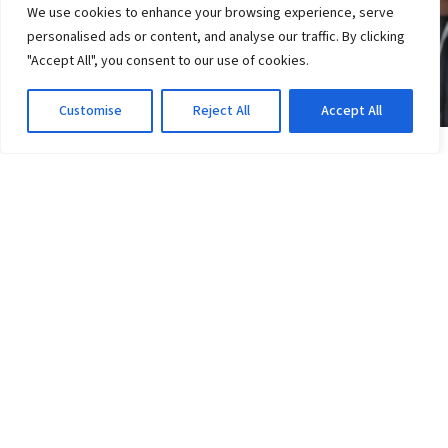
We use cookies to enhance your browsing experience, serve
personalised ads or content, and analyse our traffic. By clicking
"Accept All", you consent to our use of cookies.
Customise
Reject All
Accept All
JOGOS DO VITÓRIA
Vitória x Athletico-PR: Ventura crê em virada;
veja a equação da vaga
2d atrás
·
Em Jogos do Vitória