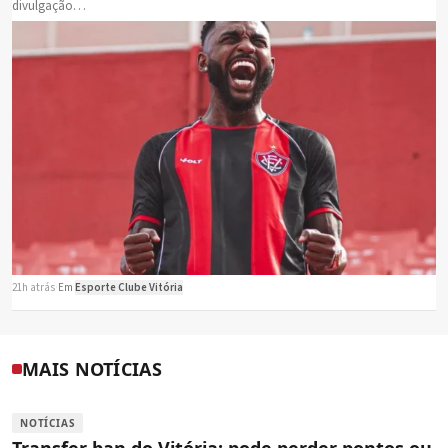
divulgação…
21h atrás
·
Em
Esporte Clube Vitória
MAIS NOTÍCIAS
NOTÍCIAS
Transfer ban do Vitória: pode perder pontos ou