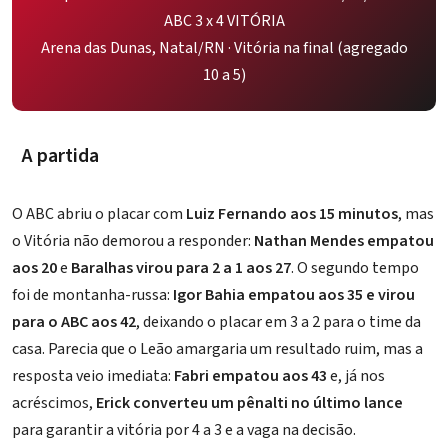
ABC 3 x 4 VITÓRIA
Arena das Dunas, Natal/RN · Vitória na final (agregado
10 a 5)
A partida
O ABC abriu o placar com
Luiz Fernando aos 15 minutos
, mas
o Vitória não demorou a responder:
Nathan Mendes empatou
aos 20
e
Baralhas virou para 2 a 1 aos 27
. O segundo tempo
foi de montanha-russa:
Igor Bahia empatou aos 35 e virou
para o ABC aos 42
, deixando o placar em 3 a 2 para o time da
casa. Parecia que o Leão amargaria um resultado ruim, mas a
resposta veio imediata:
Fabri empatou aos 43
e, já nos
acréscimos,
Erick converteu um pênalti no último lance
para garantir a vitória por 4 a 3 e a vaga na decisão.