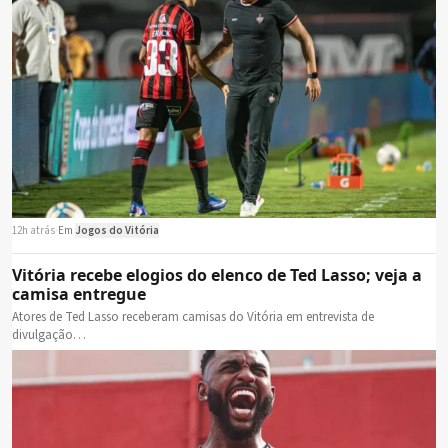
12h atrás
·
Em
Jogos do Vitória
Vitória recebe elogios do elenco de Ted Lasso; veja a
camisa entregue
Atores de Ted Lasso receberam camisas do Vitória em entrevista de
divulgação…