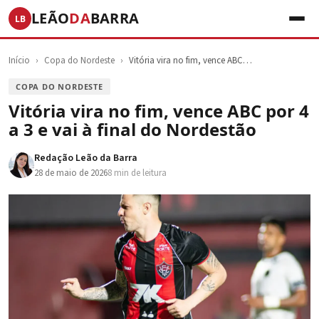
LEÃO
DA
BARRA
LB
Início
›
Copa do Nordeste
›
Vitória vira no fim, vence ABC…
COPA DO NORDESTE
Vitória vira no fim, vence ABC por 4
a 3 e vai à final do Nordestão
Redação Leão da Barra
28 de maio de 2026
8 min de leitura