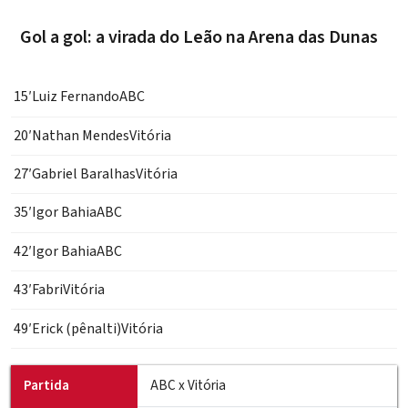
Gol a gol: a virada do Leão na Arena das Dunas
15′
Luiz Fernando
ABC
20′
Nathan Mendes
Vitória
27′
Gabriel
Baralhas
Vitória
35′
Igor Bahia
ABC
42′
Igor Bahia
ABC
43′
Fabri
Vitória
49′
Erick (pênalti)
Vitória
Partida
ABC x Vitória