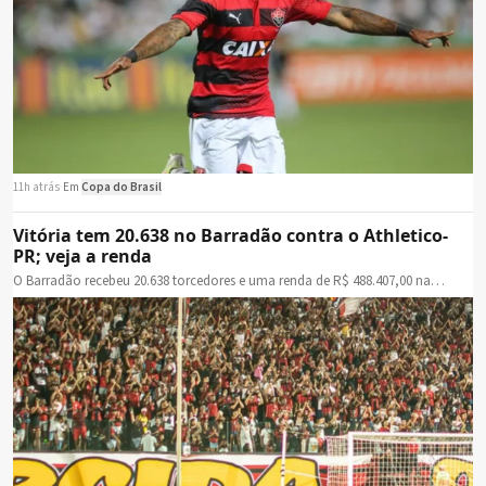
11h atrás
·
Em
Copa do Brasil
Vitória tem 20.638 no Barradão contra o Athletico-
PR; veja a renda
O Barradão recebeu 20.638 torcedores e uma renda de R$ 488.407,00 na…