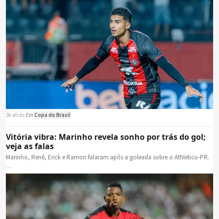
3h atrás
·
Em
Copa do Brasil
Vitória vibra: Marinho revela sonho por trás do gol;
veja as falas
Marinho, Renê, Erick e Ramon falaram após a goleada sobre o Athletico-PR.
…