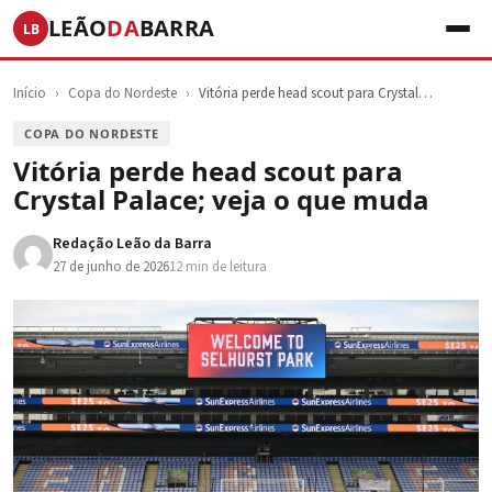
LEÃO
DA
BARRA
LB
Início
›
Copa do Nordeste
›
Vitória perde head scout para Crystal…
COPA DO NORDESTE
Vitória perde head scout para
Crystal Palace; veja o que muda
Redação Leão da Barra
27 de junho de 2026
12 min de leitura