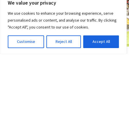
We value your privacy
We use cookies to enhance your browsing experience, serve
personalised ads or content, and analyse our traffic. By clicking
"Accept All", you consent to our use of cookies.
Customise
Reject All
Accept All
COPA DO BRASIL
Vitória x Athletico-PR: Ventura provoca rival;
veja o que disse
3d atrás
·
Em Copa do Brasil