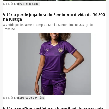
10h atrás
·
Em
Brasileirão Série A
Vitória perde jogadora do Feminino: dívida de R$ 500
na Justiça
O Vitória perdeu a meio-campista Kamila Santos Lima na Justiça do
Trabalho…
19h atrás
·
Em
Esporte Clube Vitória
Vitória confirma estádio da base: 5 mil lugares; veja