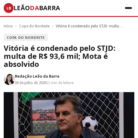
LEÃO
DA
BARRA
LB
Início
›
Copa do Nordeste
›
Vitória é condenado pelo STJD: multa…
COPA DO NORDESTE
Vitória é condenado pelo STJD:
multa de R$ 93,6 mil; Mota é
absolvido
Redação Leão da Barra
08 de julho de 2026
11 min de leitura