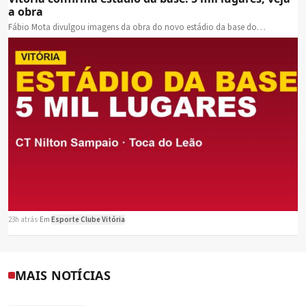
a obra
Fábio Mota divulgou imagens da obra do novo estádio da base do…
23h atrás
·
Em
Esporte Clube Vitória
MAIS NOTÍCIAS