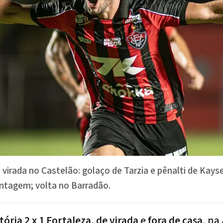
e virada no Castelão: golaço de Tarzia e pênalti de Kayse
ntagem; volta no Barradão.
itória 2 x 1 Fortaleza
,
de virada
e
fora de casa
, na