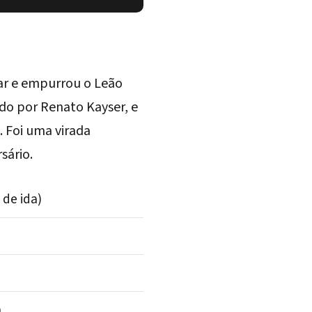
car e empurrou o Leão
ido por
Renato Kayser
, e
. Foi uma virada
sário.
 de ida)
a