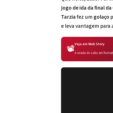
jogo de ida da final d
Tarzia
fez um
golaço
p
e leva vantagem para a
Veja em Web Story
📽️
A virada do Leão em formato