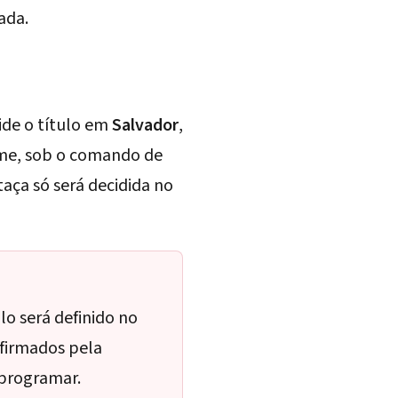
ada.
ide o título em
Salvador
,
ime, sob o comando de
taça só será decidida no
ulo será definido no
nfirmados pela
 programar.