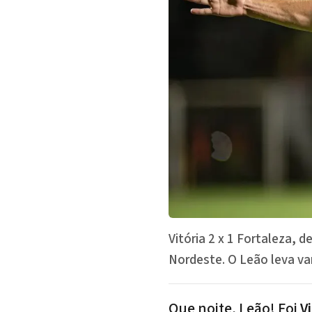
Vitória 2 x 1 Fortaleza, d
Nordeste. O Leão leva va
Que noite, Leão! Foi
V