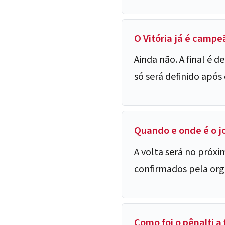
O Vitória já é camp
Ainda não. A final é d
só será definido após
Quando e onde é o jo
A volta será no próxi
confirmados pela org
Como foi o pênalti a 