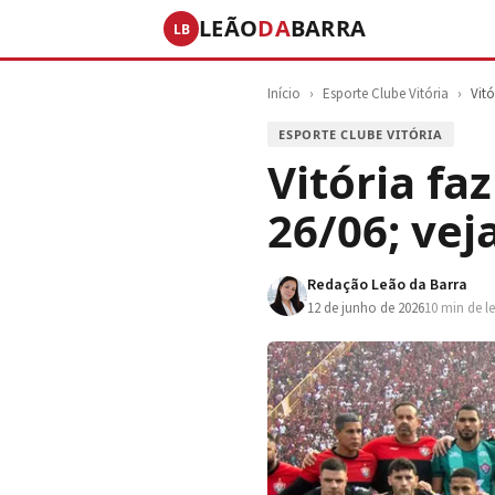
LEÃO
DA
BARRA
LB
Início
›
Esporte Clube Vitória
›
Vit
ESPORTE CLUBE VITÓRIA
Vitória fa
26/06; vej
Redação Leão da Barra
12 de junho de 2026
10 min de le