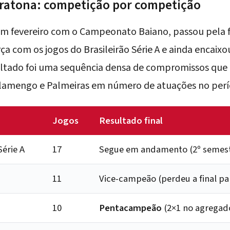
ratona: competição por competição
 fevereiro com o Campeonato Baiano, passou pela f
a com os jogos do Brasileirão Série A e ainda encaixo
ltado foi uma sequência densa de compromissos que c
Flamengo e Palmeiras em número de atuações no perí
Jogos
Resultado final
érie A
17
Segue em andamento (2º semest
11
Vice-campeão (perdeu a final pa
10
Pentacampeão
(2×1 no agregado